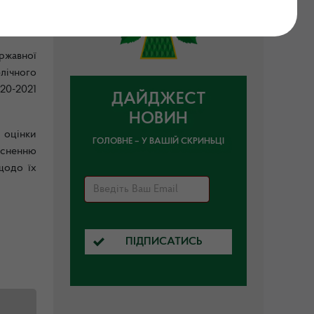
ржавної
лічного
20-2021
ДАЙДЖЕСТ
НОВИН
 оцінки
ГОЛОВНЕ – У ВАШІЙ СКРИНЬЦІ
йсненню
щодо їх
ПІДПИСАТИСЬ