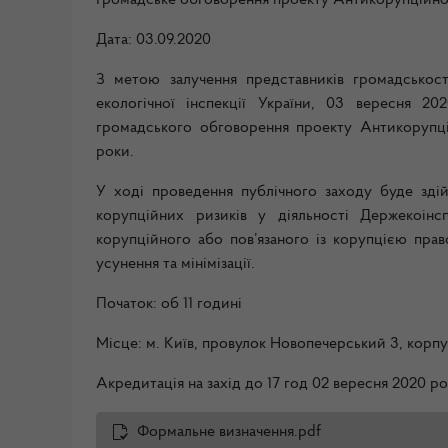
Громадське обговорення проекту Антикорупційно
Дата: 03.09.2020
З метою залучення представників громадськос
екологічної інспекції України, 03 вересня 2
громадського обговорення проекту Антикорупцій
роки.
У ході проведення публічного заходу буде зді
корупційних ризиків у діяльності Держекоінсп
корупційного або пов’язаного із корупцією пра
усунення та мінімізації.
Початок: об 11 годині
Місце: м. Київ, провулок Новопечерський 3, корпус
Акредитація на захід до 17 год 02 вересня 2020 ро
Формальне визначення.pdf