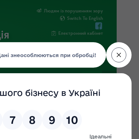
Людям із порушенням зору
Switch To English
ія
Електронний кабінет
ІНФОРМАЦІЯ
НОВИНИ
ШТАБ
ами