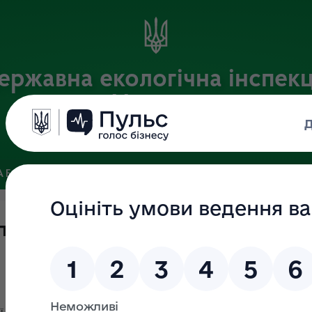
ержавна екологічна інспекц
України
Офіційний веб-портал Державної екологічної інспекції України
 БАЗА
ЗВ’ЯЗКИ ІЗ ГРОМАДСЬКІСТЮ ТА ЗМІ
ПУБЛІЧНА 
проекту Антикорупційної прогр