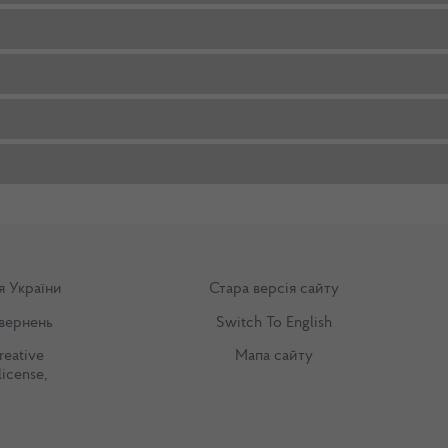
я України
Стара версія сайту
вернень
Switch To English
reative
Мапа сайту
license
,