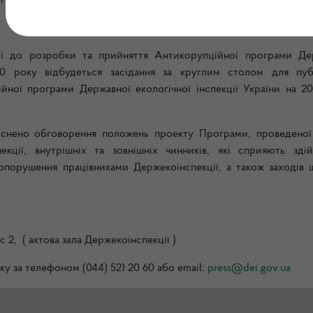
ї програми Держекоінспекції
ті до розробки та прийняття Антикорупційної програми Де
020 року відбудеться засідання за круглим столом для пуб
ної програми Державної екологічної інспекції України на 20
йснено обговорення положень проекту Програми, проведеної
екції, внутрішніх та зовнішніх чинників, які сприяють зді
вопорушення працівниками Держекоінспекції, а також заходів 
 2, ( актова зала Держекоінспекції )
ку за телефоном (044) 521 20 60 або email:
press@dei.gov.ua