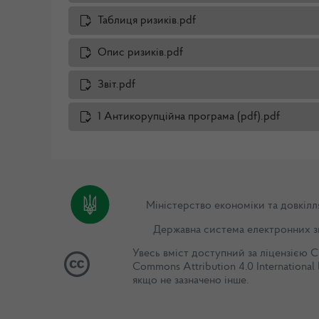
Таблиця ризиків.pdf
Опис ризиків.pdf
Звіт.pdf
1 Антикорупційна програма (pdf).pdf
Міністерство економіки та довкілл
Державна система електронних з
Увесь вміст доступний за ліцензією
C
Commons Attribution 4.0 International 
якщо не зазначено інше.