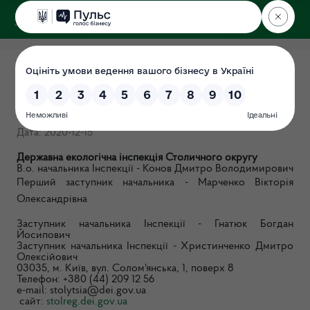
ДЕРЖЕКОІНСПЕКЦІЯ
Міжрегіональні територіальні
органи
Дата: 2020-12-15
Державна екологічна інспекція Столичного округу
В.о. начальника Інспекції - Конов Дмитро Володимирович
Перший заступник начальника - Марченко Вікторія
Олександрівна
Заступник начальника Інспекції - Гнатюк Богдан
Йосипович
Заступник начальника Інспекції - Христинченко Дмитро
Олексійович
03035, м. Київ, вул. Солом'янська, 1, поверх 8
Телефон: +380 (44) 209 12 56
е-mail: stolytsia@dei.gov.ua
сайт:
stolreg.dei.gov.ua