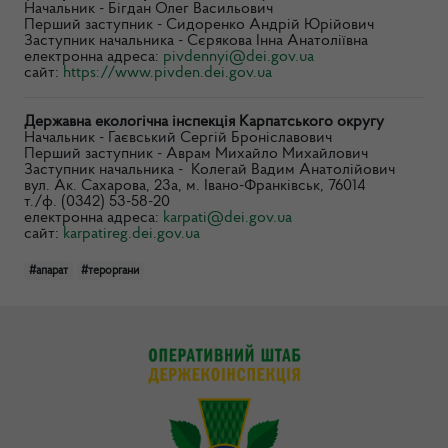
Начальник - Бігдан Олег Васильович
Перший заступник - Сидоренко Андрій Юрійович
Заступник начальника - Сєрякова Інна Анатоліївна
електронна адреса:
pivdennyi@dei.gov.ua
сайт:
https://www.pivden.dei.gov.ua
Державна екологічна інспекція Карпатського округу
Начальник - Гаєвський Сергій Броніславович
Перший заступник - Аврам Михайло Михайлович
Заступник начальника - Колегай Вадим Анатолійович
вул. Ак. Сахарова, 23а, м. Івано-Франківськ, 76014
т./ф. (0342) 53-58-20
електронна адреса:
karpati@dei.gov.ua
сайт:
karpatireg.dei.gov.ua
#апарат
#тероргани