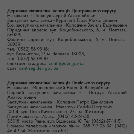
Державна екологічна інспекція Центрального округу
Начальник - Поліщук Сергій Анатолійович
Заступник начальника - Курінний Тарас Миколайович
В.о. заступника начальника - Колодчин Василь Васильович
Юридична адреса: вул. Коцюбинського, 6, м. Полтава,
36039;
Фактичні адреси: вул. Коцюбинського, 6, м. Полтава,
36039,
тел. (0532) 56-93-18;
вул. Вернигори, 17, м. Черкаси, 18008,
тел. (0472) 63-09-87
електронна адреса:
centr@dei.gov.
ua
сайт:
centrreg.dei.
gov.
ua
Державна екологічна інспекція Поліського округу
Начальник - Медведовський Євгеній Валерійович
Перший заступник начальника - Петрук Анатолій
Анатолійович
Заступник начальника - Колодич Петро Данилович
Заступник начальника - Малярчук Сергій Петрович
10014, вул. Леха Качинського 12/а, м. Житомир,
Приймальня тел./факс: (0412) 42-24-38
33018, місто Рівне, вул. Відінська, 10. Тел (0362) 67-14-51
Номери телефонів «гарячої лінії»: 068-717-03-34; (0412)
46-49-54 (Житомирська обл.)