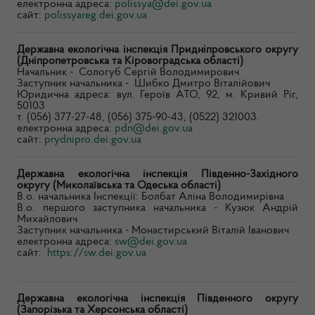
електронна адреса:
polissya@dei.gov.ua
сайт:
polissyareg.dei.gov.ua
Державна екологічна інспекція Придніпровського округу
(Дніпропетровська та Кіровоградська області)
Начальник - Сологуб Сергій Володимирович
Заступник начальника - Шибко Дмитро Віталійович
Юридична адреса: вул. Героїв АТО, 92, м. Кривий Ріг,
50103
т. (056) 377-27-48, (056) 375-90-43, (0522) 321003.
електронна адреса:
pdn@dei.gov.ua
сайт:
prydnipro.dei.gov.ua
Державна екологічна інспекція Південно-Західного
округу (Миколаївська та Одеська області)
В.о. начальника Інспекції: Болбат Аліна Володимирівна
В.о. першого заступника начальника - Кузюк Андрій
Михайлович
Заступник начальника - Монастирський Віталій Іванович
електронна адреса:
sw@dei.gov.ua
сайт:
https://sw.dei.gov.ua
Державна екологічна інспекція Південного округу
(Запорізька та Херсонська області)