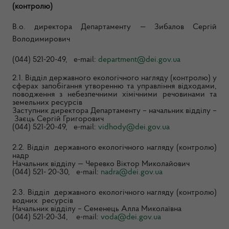
(контролю)
В.о. директора Департаменту — Зибалов Сергій
Володимирович
(044) 521-20-49, e-mail:
department@dei.gov.ua
2.1. Відділ державного екологічного нагляду (контролю) у
сферах запобігання утворенню та управління відходами,
поводження з небезпечними хімічними речовинами та
земельних ресурсів
Заступник директора Департаменту – н
ачальник відділу –
Заєць Сергій Григорович
(044) 521-20-49, e-mail:
vidhody@dei.gov.ua
2.2. Відділ державного екологічного нагляду (контролю)
надр
Начальник відділу — Черевко Віктор Миколайович
(044) 521- 20-30, e-mail:
nadra@dei.gov.ua
2.3. Відділ державного екологічного нагляду (контролю)
водних ресурсів
Начальник відділу – Семенець Алла Миколаївна
(044) 521-20-34, e-mail:
voda@dei.gov.ua