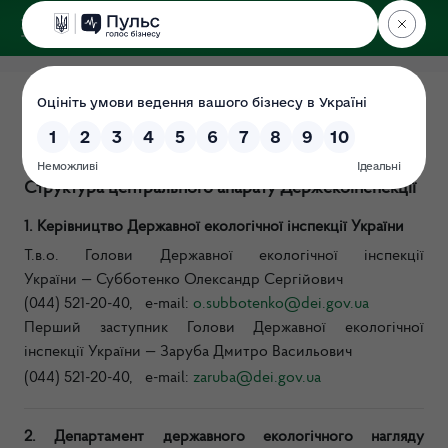
ДЕРЖЕКОІНСПЕКЦІЯ
Центральний апарат
Дата: 2026-05-12
Структура
центрального апарату
Держекоінспекції
1. Керівництво Державної екологічно
ї
інспекці
ї
Укра
ї
ни
Т.в.о. Голови Державної екологічної інспекції
України — Субботенко Олександр Сергійович
(044) 521-20-40, e-mail:
o.subbotenko@dei.gov.ua
Перший заступник Голови Державної екологічної
інспекції України — Заруба Дмитро Васильович
(044) 521-20-40, e-mail:
zaruba@dei.gov.ua
2. Департамент державного екологічного нагляду