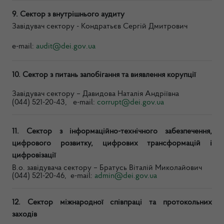
9
. Сектор з внутрішнього аудиту
Завідувач сектору - Кондратьєв Сергій Дмитрович
e
-
mail
:
audit
@
dei
.
gov
.
ua
10.
Сектор з питань запобігання та виявлення корупції
Завідувач сектору –
Давидова
Наталія Андріївна
(044) 521-20-43, e-mail:
corrupt@dei.gov.ua
11.
Сектор з інформаційно-технічного забезпечення,
цифрового розвитку, цифрових трансформацій і
цифровізації
В.о. завідувача сектору – Братусь Віталій Миколайович
(044) 521-20-46, e-mail:
admin@dei.gov.ua
12.
Сектор міжнародної співпраці та протокольних
заходів