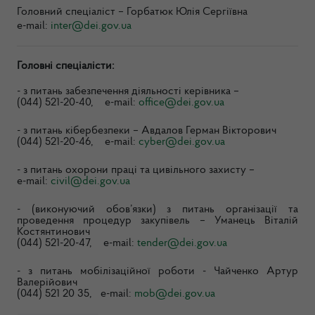
Головний спеціаліст – Горбатюк Юлія Сергіївна
e-mail:
inter@dei.gov.ua
Головні спеціалісти:
-
з питань забезпечення діяльності керівника
–
(044) 521-20-40, e-mail:
office@dei.gov.ua
- з
питань
кібербезпеки –
Авдалов Герман Вікторович
(044) 521-20-46, e-mail:
cyber@dei.gov.ua
- з питань охорони праці та цивільного захисту –
e-mail:
civil@dei.gov.ua
- (виконуючий обов’язки) з питань організації та
проведення процедур закупівель – Уманець Віталій
Костянтинович
(044) 521-20-47, e-mail:
tender@dei.gov.ua
- з питань мобілізаційної роботи - Чайченко Артур
Валерійович
(044) 521 20 35, e-mail:
mob@dei.gov.ua