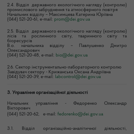
2.4. Відділ державного екологічного нагляду (контролю)
промислового забруднення та атмосферного повітря
Начальник відділу –
Максимцева Катерина Юріївна
(044) 521-20-61, e-mail:
prom@dei.gov.ua
2.5. Відділ державного екологічного нагляду (контролю)
лісів та рослинного світу, тваринного світу та
біоресурсів
В.о. начальника відділу – Павлушенко Дмитро
Олександрович
(044) 521-20-48, e-mail:
bio@dei.gov.ua
2.6. Сектор інструментально-лабораторного контролю
Завідувач сектору - Крижанська Оксана Андріївна
(044) 521-20-39, e-mail:
labcontrol@dei.gov.ua
3. Управління організаційно
ї
діяльності
Начальник управління - Федоренко Олександр
Вікторович
(044) 521-20-62, e-mail:
fedorenko@dei.gov.ua
3.1. Відділ організаційно-аналітичної діяльності,