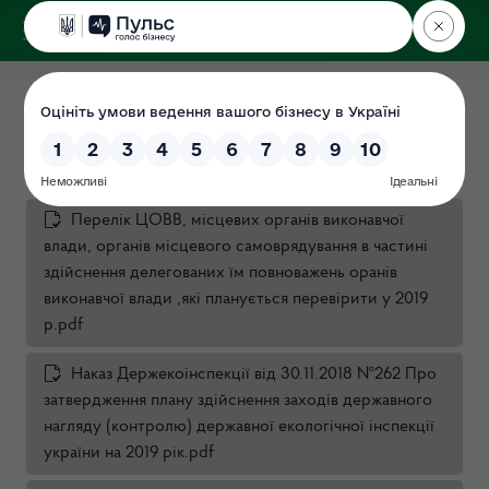
ДЕРЖЕКОІНСПЕКЦІЯ
Плани перевірок на 2019 рік
Дата: 2018-12-25
Перелік ЦОВВ, місцевих органів виконавчої
влади, органів місцевого самоврядування в частині
здійснення делегованих їм повноважень оранів
виконавчої влади ,які планується перевірити у 2019
р.pdf
Наказ Держекоінспекції від 30.11.2018 №262 Про
затвердження плану здійснення заходів державного
нагляду (контролю) державної екологічної інспекції
україни на 2019 рік.pdf