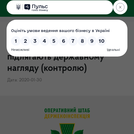
ДЕРЖЕКОІНСПЕКЦІЯ
Перелік суб'єктів
господарювання, що
підлягають державному
нагляду (контролю)
Дата: 2020-01-30