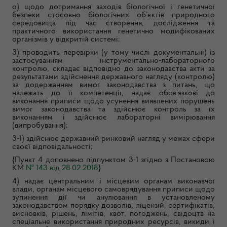
о) щодо дотримання заходів біологічної і генетичної
безпеки стосовно біологічних об’єктів природного
середовища під час створення, дослідження та
практичного використання генетично модифікованих
організмів у відкритій системі;
3) проводить перевірки (у тому числі документальні) із
застосуванням інструментально-лабораторного
контролю, складає відповідно до законодавства акти за
результатами здійснення державного нагляду (контролю)
за додержанням вимог законодавства з питань, що
належать до її компетенції, надає обов’язкові до
виконання приписи щодо усунення виявлених порушень
вимог законодавства та здійснює контроль за їх
виконанням і здійснює лабораторні вимірювання
(випробування);
3-1) здійснює державний ринковий нагляд у межах сфери
своєї відповідальності;
{Пункт 4 доповнено підпунктом 3-1 згідно з Постановою
КМ
№ 143 від 28.02.2018
}
4) надає центральним і місцевим органам виконавчої
влади, органам місцевого самоврядування приписи щодо
зупинення дії чи анулювання в установленому
законодавством порядку дозволів, ліцензій, сертифікатів,
висновків, рішень, лімітів, квот, погоджень, свідоцтв на
спеціальне використання природних ресурсів, викиди і