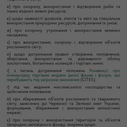
е) про охорону, використання і відтворення риби та
інших водних живих ресурсів;
є) щодо наявності дозволів, лімітів та квот на спеціальне
використання природних ресурсів, дотримання їх умов;
ж) про охорону, утримання і використання зелених
насаджень;
з) про використання, охорону і відтворення об’єктів
рослинного світу;
и) щодо дотримання правил створення, поповнення,
зберігання, використання та державного обліку
зоологічних, ботанічних колекцій і торгівлі ними;
і) з питань дотримання положень
Конвенції про
міжнародну торгівлю видами дикої фауни і флори, що
перебувають під загрозою зникнення
(CITES);
ї) під час ведення мисливського господарства та
здійснення полювання;
й) про збереження об’єктів рослинного та тваринного
світу, занесених до Червоної та Зеленої книг України,
формування, збереження і використання екологічної
мережі;
к) про охорону і використання територій та об’єктів
природно-заповідного фонду, зокрема щодо: