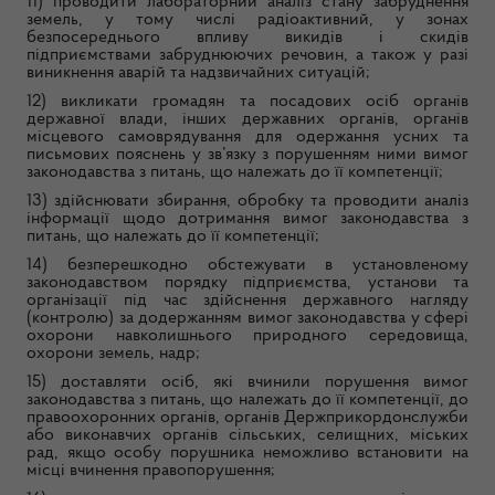
11) проводити лабораторний аналіз стану забруднення
земель, у тому числі радіоактивний, у зонах
безпосереднього впливу викидів і скидів
підприємствами забруднюючих речовин, а також у разі
виникнення аварій та надзвичайних ситуацій;
12) викликати громадян та посадових осіб органів
державної влади, інших державних органів, органів
місцевого самоврядування для одержання усних та
письмових пояснень у зв’язку з порушенням ними вимог
законодавства з питань, що належать до її компетенції;
13) здійснювати збирання, обробку та проводити аналіз
інформації щодо дотримання вимог законодавства з
питань, що належать до її компетенції;
14) безперешкодно обстежувати в установленому
законодавством порядку підприємства, установи та
організації під час здійснення державного нагляду
(контролю) за додержанням вимог законодавства у сфері
охорони навколишнього природного середовища,
охорони земель, надр;
15) доставляти осіб, які вчинили порушення вимог
законодавства з питань, що належать до її компетенції, до
правоохоронних органів, органів Держприкордонслужби
або виконавчих органів сільських, селищних, міських
рад, якщо особу порушника неможливо встановити на
місці вчинення правопорушення;