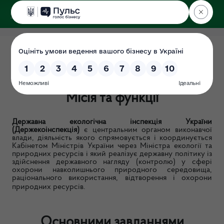
ДЕРЖЕКОІНСПЕКЦІЯ
Мета діяльності
Дата: 2018-12-25
Місія
та функції
Державна екологічна інспекція України
(Держекоінспекція
)
є центральним органом виконавчої
влади, діяльність якого спрямовується і координується
Кабінетом Міністрів України через Міністра екології та
природних ресурсів і який реалізує державну політику із
здійснення державного нагляду (контролю) у сфері
охорони навколишнього природного середовища,
раціонального використання, відтворення і охорони
природних ресурсів.
Основними завданнями