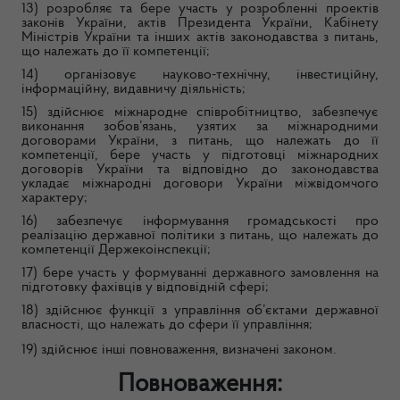
13) розробляє та бере участь у розробленні проектів
законів України, актів Президента України, Кабінету
Міністрів України та інших актів законодавства з питань,
що належать до її компетенції;
14) організовує науково-технічну, інвестиційну,
інформаційну, видавничу діяльність;
15) здійснює міжнародне співробітництво, забезпечує
виконання зобов’язань, узятих за міжнародними
договорами України, з питань, що належать до її
компетенції, бере участь у підготовці міжнародних
договорів України та відповідно до законодавства
укладає міжнародні договори України міжвідомчого
характеру;
16) забезпечує інформування громадськості про
реалізацію державної політики з питань, що належать до
компетенції Держекоінспекції;
17) бере участь у формуванні державного замовлення на
підготовку фахівців у відповідній сфері;
18) здійснює функції з управління об’єктами державної
власності, що належать до сфери її управління;
19) здійснює інші повноваження, визначені законом.
Повноваження: