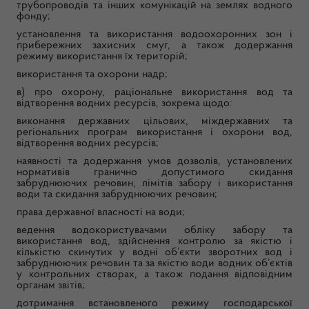
трубопроводів та інших комунікацій на землях водного
фонду;
установлення та використання водоохоронних зон і
прибережних захисних смуг, а також додержання
режиму використання їх територій;
використання та охорони надр;
в) про охорону, раціональне використання вод та
відтворення водних ресурсів, зокрема щодо:
виконання державних цільових, міждержавних та
регіональних програм використання і охорони вод,
відтворення водних ресурсів;
наявності та додержання умов дозволів, установлених
нормативів гранично допустимого скидання
забруднюючих речовин, лімітів забору і використання
води та скидання забруднюючих речовин;
права державної власності на води;
ведення водокористувачами обліку забору та
використання вод, здійснення контролю за якістю і
кількістю скинутих у водні об’єкти зворотних вод і
забруднюючих речовин та за якістю води водних об’єктів
у контрольних створах, а також подання відповідним
органам звітів;
дотримання встановленого режиму господарської