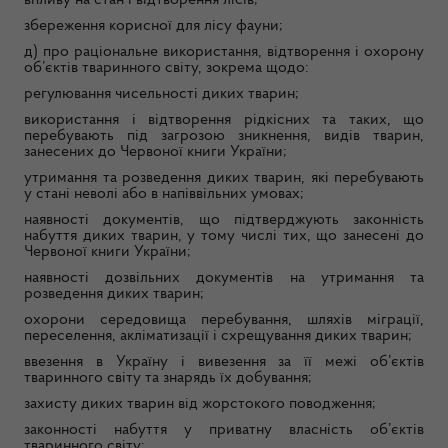
збереження корисної для лісу фауни;
д) про раціональне використання, відтворення і охорону
об’єктів тваринного світу, зокрема щодо:
регулювання чисельності диких тварин;
використання і відтворення рідкісних та таких, що
перебувають під загрозою зникнення, видів тварин,
занесених до Червоної книги України;
утримання та розведення диких тварин, які перебувають
у стані неволі або в напіввільних умовах;
наявності документів, що підтверджують законність
набуття диких тварин, у тому числі тих, що занесені до
Червоної книги України;
наявності дозвільних документів на утримання та
розведення диких тварин;
охорони середовища перебування, шляхів міграції,
переселення, акліматизації і схрещування диких тварин;
ввезення в Україну і вивезення за її межі об’єктів
тваринного світу та знарядь їх добування;
захисту диких тварин від жорстокого поводження;
законності набуття у приватну власність об’єктів
тваринного світу;