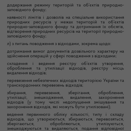
додержання режиму територій та об’єктів природно-
заповідного фонду;
наявності лімітів і дозволів на спеціальне використання
природних ресурсів у межах територій та об’єктів
природно-заповідного фонду та дотримання їх обсягів,
відтворення природних ресурсів на території природно-
заповідного фонду;
л) з питань поводження з відходами, зокрема щодо:
дотримання вимог документів дозвільного характеру на
здійснення операцій у сфері поводження з відходами;
складення і ведення реєстру об’єктів утворення,
оброблення та утилізації відходів, реєстру місць
видалення відходів;
перевезення небезпечних відходів територією України та
транскордонних перевезень відходів;
збирання, перевезення, зберігання, оброблення,
утилізації, знешкодження, видалення, захоронення
відходів (у тому числі недопущення змішування та
захоронення відходів, які можуть бути утилізовані);
ведення первинного обліку кількості, типу і складу
відходів, що утворюються, збираються, перевозяться,
зберігаються, обробляються, утилізуються,
знешкоджуються та видаляються, подання відповідної