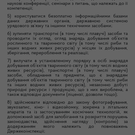
наукові конференції, семінари з питань, що належать до її
компетенції;
5) користуватися безоплатно інформаційними базами
даних державних органів, державною системою
урядового зв’язку та іншими технічними засобами;
6) зупиняти транспортні (в тому числі плавучі) засоби та
проводити їх огляд, огляд знарядь добування об’єктів
рослинного та тваринного світу (в тому числі риби та
інших водних живих ресурсів) у місцях їх добування,
зберігання, перероблення та реалізації;
7) вилучати в установленому порядку в осіб знаряддя
добування об’єктів тваринного світу (в тому числі водних
живих ресурсів), транспортні (в тому числі плавучі)
засоби, обладнання та предмети, що є знаряддям
добування об’єктів тваринного світу (в тому числі риби
та інших водних живих ресурсів), незаконно добуті
природні ресурси і продукцію, що з них вироблена, а
також відповідні документи (ліцензії, дозволи тощо);
8) здійснювати відповідно до закону фотографування,
звукозапис, кіно- і відеозйомку, зокрема з літальних
апаратів та із застосуванням космічних технологій, як
допоміжний засіб для запобігання та розкриття порушень
законодавства, здійснення нагляду (контролю) за
додержанням якого належить до повноважень
Держекоінспекції;