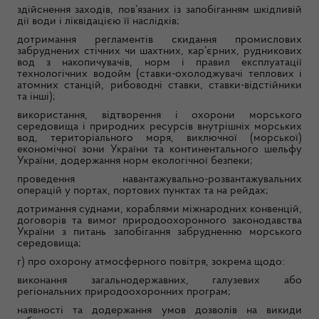
здійснення заходів, пов’язаних із запобіганням шкідливій
дії води і ліквідацією її наслідків;
дотримання регламентів скидання промислових
забруднених стічних чи шахтних, кар’єрних, рудникових
вод з накопичувачів, норм і правил експлуатації
технологічних водойм (ставки-охолоджувачі теплових і
атомних станцій, рибоводні ставки, ставки-відстійники
та інші);
використання, відтворення і охорони морського
середовища і природних ресурсів внутрішніх морських
вод, територіального моря, виключної (морської)
економічної зони України та континентального шельфу
України, додержання норм екологічної безпеки;
проведення навантажувально-розвантажувальних
операцій у портах, портових пунктах та на рейдах;
дотримання суднами, кораблями міжнародних конвенцій,
договорів та вимог природоохоронного законодавства
України з питань запобігання забрудненню морського
середовища;
г) про охорону атмосферного повітря, зокрема щодо:
виконання загальнодержавних, галузевих або
регіональних природоохоронних програм;
наявності та додержання умов дозволів на викиди