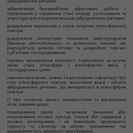
забруднюючих речовин;
забезпечення безперебійної ефективної роботи і
підтримання у справному стані споруд, устаткування та
апаратури для очищення викидів забруднюючих речовин;
додержання нормативів у галузі охорони атмосферного
повітря;
додержання екологічних показників нафтопродуктів
(бензину автомобільного та дизельного палива), які
реалізуються шляхом оптової та роздрібної торгівлі
суб’єктами господарювання;
порядку провадження діяльності, спрямованої на штучні
зміни стану атмосфери і атмосферних явищ у
господарських цілях;
надання своєчасної, повної та достовірної інформації про
стан атмосферного повітря, визначення видів і обсягів
забруднюючих речовин, що викидаються в атмосферне
повітря;
ґ) про охорону, захист, використання та відтворення
лісів, зокрема щодо:
пошкодження дерев і чагарників, знищення або
пошкодження лісових культур, сіянців або саджанців у
лісових розплідниках і на плантаціях, природного
підросту та самосіву на землях, призначених під
відновлення лісу, законності вирубування;