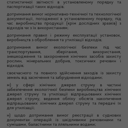
статистичної звітності в установленому порядку та
паспортизації таких відходів;
дотримання вимог нормативно-технічної та технологічної
документації, погодженої в установленому порядку, під
час виробництва продукції (крім дослідних зразків) з
відходів чи з їх використанням;
дотримання правил і режиму експлуатації установок,
виробництв з оброблення та утилізації відходів;
дотримання вимог екологічної безпеки під час
транспортування, зберігання, використання,
знешкодження та захоронення хімічних засобів захисту
рослин, мінеральних добрив, токсичних речовин і
відходів;
своєчасного та повного здійснення заходів із захисту
земель від засмічення та забруднення відходами;
м) у сфері хімічних джерел струму в частині
забезпечення екологічної безпеки виробництва хімічних
джерел струму та утилізації відпрацьованих хімічних
джерел струму, ведення обліку обсягів накопичення
відпрацьованих хімічних джерел струму та передачі їх
для утилізації;
н) щодо дотримання вимог реєстрації в суднових
документах операцій із шкідливими речовинами та
сумішами, баластними та лляльними водами;