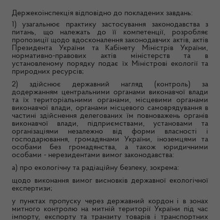
Держекоінспекція відповідно до покладених завдань:
1) узагальнює практику застосування законодавства з
питань, що належать до її компетенції, розробляє
пропозиції щодо вдосконалення законодавчих актів, актів
Президента України та Кабінету Міністрів України,
нормативно-правових актів міністерств та в
установленому порядку подає їх Міністрові екології та
природних ресурсів;
2) здійснює державний нагляд (контроль) за
додержанням центральними органами виконавчої влади
та їх територіальними органами, місцевими органами
виконавчої влади, органами місцевого самоврядування в
частині здійснення делегованих їм повноважень органів
виконавчої влади, підприємствами, установами та
організаціями незалежно від форми власності і
господарювання, громадянами України, іноземцями та
особами без громадянства, а також юридичними
особами - нерезидентами вимог законодавства:
а) про екологічну та радіаційну безпеку, зокрема:
щодо виконання вимог висновків державної екологічної
експертизи;
у пунктах пропуску через державний кордон і в зонах
митного контролю на митній території України під час
імпорту, експорту та транзиту товарів і транспортних