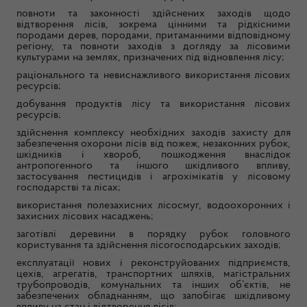
повноти та законності здійснених заходів щодо
відтворення лісів, зокрема цінними та рідкісними
породами дерев, породами, притаманними відповідному
регіону, та повноти заходів з догляду за лісовими
культурами на землях, призначених під відновлення лісу;
раціонального та невиснажливого використання лісових
ресурсів;
добування продуктів лісу та використання лісових
ресурсів;
здійснення комплексу необхідних заходів захисту для
забезпечення охорони лісів від пожеж, незаконних рубок,
шкідників і хвороб, пошкодження внаслідок
антропогенного та іншого шкідливого впливу,
застосування пестицидів і агрохімікатів у лісовому
господарстві та лісах;
використання полезахисних лісосмуг, водоохоронних і
захисних лісових насаджень;
заготівлі деревини в порядку рубок головного
користування та здійснення лісогосподарських заходів;
експлуатації нових і реконструйованих підприємств,
цехів, агрегатів, транспортних шляхів, магістральних
трубопроводів, комунальних та інших об’єктів, не
забезпечених обладнанням, що запобігає шкідливому
впливу на стан і відтворення лісів;