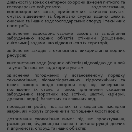
діяльності у зонах санітарної охорони джерел питного та
господарсько-побутового водопостачання,
водоохоронних зонах, прибережних захисних смугах,
смугах відведення та берегових смугах водних шляхів,
очисних та інших водогосподарських споруд і технічних
пристроїв;
здійснення водокористувачами заходів із запобігання
забрудненню водних об’єктів стічними (дощовими,
сніговими) водами, що відводяться з їх території;
здійснення заходів з економного використання водних
ресурсів;
використання води (водних об’єктів) відповідно до цілей
та умов їх надання водокористувачам;
здійснення погоджених у встановленому порядку
технологічних, лісомеліоративних, гідротехнічних та
інших заходів щодо охорони вод від вичерпання,
поліпшення їх стану, а також припинення скидання
забруднених зворотних вод (стічні, шахтні, кар’єрні,
дренажні води), баластних та лляльних вод;
проведення робіт, пов’язаних із ліквідацією наслідків
аварій, які можуть спричинити погіршення якості води;
дотримання екологічних вимог під час проектування,
розміщення, будівництва нових і реконструкції діючих
підприємств, споруд та інших об’єктів;