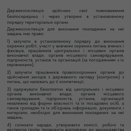
Д
ержекоінспекція здійснює свої повноваження
безпосередньо і через утворені в установленому
порядку територіальні органи.
Держекоінспекція для виконання покладених на неї
завдань має право:
1) залучати в установленому порядку до виконання
окремих робіт, участі у вивченні окремих питань вчених і
фахівців, працівників центральних і місцевих органів
виконавчої влади, органів місцевого самоврядування,
підприємств, установ та організацій (за погодженням з їх
керівниками);
2) залучати працівників правоохоронних органів до
здійснення заходів з державного нагляду (контролю) з
питань, що належать до її компетенції;
3) одержувати безоплатно від центральних і місцевих
органів виконавчої влади, органів місцевого
самоврядування, підприємств, установ, організацій
незалежно від форми власності та їх посадових осіб, а
також громадян та їх об’єднань інформацію, документи і
матеріали, необхідні для виконання покладених на неї
завдань;
4) скликати наради, утворювати комісії, робочі та
експертні групи проводити відповідно до законодавства