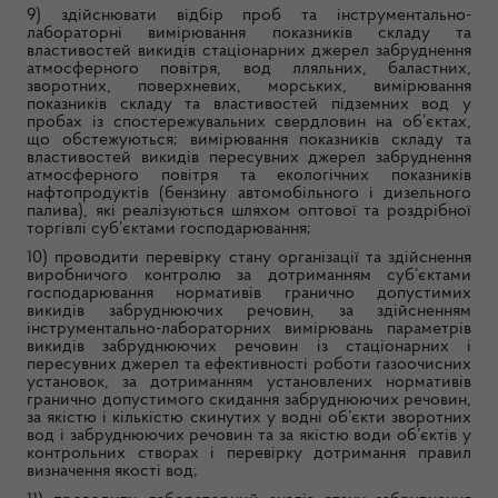
9) здійснювати відбір проб та інструментально-
лабораторні вимірювання показників складу та
властивостей викидів стаціонарних джерел забруднення
атмосферного повітря, вод лляльних, баластних,
зворотних, поверхневих, морських, вимірювання
показників складу та властивостей підземних вод у
пробах із спостережувальних свердловин на об’єктах,
що обстежуються; вимірювання показників складу та
властивостей викидів пересувних джерел забруднення
атмосферного повітря та екологічних показників
нафтопродуктів (бензину автомобільного і дизельного
палива), які реалізуються шляхом оптової та роздрібної
торгівлі суб’єктами господарювання;
10) проводити перевірку стану організації та здійснення
виробничого контролю за дотриманням суб’єктами
господарювання нормативів гранично допустимих
викидів забруднюючих речовин, за здійсненням
інструментально-лабораторних вимірювань параметрів
викидів забруднюючих речовин із стаціонарних і
пересувних джерел та ефективності роботи газоочисних
установок, за дотриманням установлених нормативів
гранично допустимого скидання забруднюючих речовин,
за якістю і кількістю скинутих у водні об’єкти зворотних
вод і забруднюючих речовин та за якістю води об’єктів у
контрольних створах і перевірку дотримання правил
визначення якості вод;