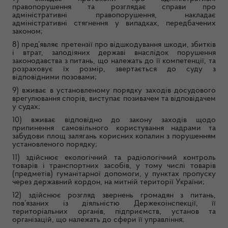
правопорушення та розглядає справи про
адміністративні правопорушення, накладає
адміністративні стягнення у випадках, передбачених
законом;
8) пред’являє претензії про відшкодування шкоди, збитків
і втрат, заподіяних державі внаслідок порушення
законодавства з питань, що належать до її компетенції, та
розраховує їх розмір, звертається до суду з
відповідними позовами;
9) вживає в установленому порядку заходів досудового
врегулювання спорів, виступає позивачем та відповідачем
у судах;
10) вживає відповідно до закону заходів щодо
припинення самовільного користування надрами та
забудови площ залягань корисних копалин з порушенням
установленого порядку;
11) здійснює екологічний та радіологічний контроль
товарів і транспортних засобів, у тому числі товарів
(предметів) гуманітарної допомоги, у пунктах пропуску
через державний кордон, на митній території України;
12) здійснює розгляд звернень громадян з питань,
пов’язаних із діяльністю Держекоінспекції, її
територіальних органів, підприємств, установ та
організацій, що належать до сфери її управління;