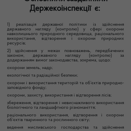
Держекоінспекції є
:
1) реалізація державної політики із здійснення
державного нагляду (контролю) у сфері охорони
навколишнього природного середовища, раціонального
використання, відтворення і охорони природних
ресурсів;
2) здійснення у межах повноважень, передбачених
законом, державного нагляду (контролю) за
додержанням вимог законодавства, зокрема, щодо:
охорони земель, надр;
екологічної та радіаційної безпеки;
охорони і використання територій та об’єктів природно-
заповідного фонду;
охорони, захисту, використання і відтворення лісів;
збереження, відтворення і невиснажливого використання
біологічного та ландшафтного різноманіття;
раціонального використання, відтворення і охорони
об’єктів тваринного та рослинного світу;
ведення мисливського господарства та здійснення