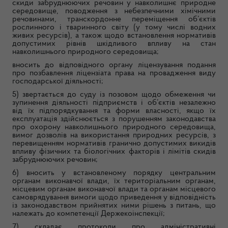
скиди забруднюючих речовин у навколишнє природне
середовище, поводження з небезпечними хімічними
речовинами, транскордонне переміщення об’єктів
рослинного і тваринного світу (у тому числі водних
живих ресурсів), а також щодо встановлення нормативів
допустимих рівнів шкідливого впливу на стан
навколишнього природного середовища;
вносить до відповідного органу ліцензування подання
про позбавлення ліцензіата права на провадження виду
господарської діяльності;
5) звертається до суду із позовом щодо обмеження чи
зупинення діяльності підприємств і об’єктів незалежно
від їх підпорядкування та форми власності, якщо їх
експлуатація здійснюється з порушенням законодавства
про охорону навколишнього природного середовища,
вимог дозволів на використання природних ресурсів, з
перевищенням нормативів гранично допустимих викидів
впливу фізичних та біологічних факторів і лімітів скидів
забруднюючих речовин;
6) вносить у встановленому порядку центральним
органам виконавчої влади, їх територіальним органам,
місцевим органам виконавчої влади та органам місцевого
самоврядування вимоги щодо приведення у відповідність
із законодавством прийнятих ними рішень з питань, що
належать до компетенції Держекоінспекції;
7) складає протоколи про адміністративні