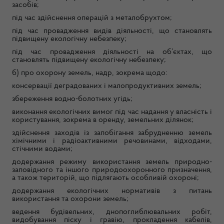
засобів;
під час здійснення операцій з металобрухтом;
під час провадження видів діяльності, що становлять
підвищену екологічну небезпеку;
під час провадження діяльності на об’єктах, що
становлять підвищену екологічну небезпеку;
б) про охорону земель, надр, зокрема щодо:
консервації деградованих і малопродуктивних земель;
збереження водно-болотних угідь;
виконання екологічних вимог під час надання у власність і
користування, зокрема в оренду, земельних ділянок;
здійснення заходів із запобігання забрудненню земель
хімічними і радіоактивними речовинами, відходами,
стічними водами;
додержання режиму використання земель природно-
заповідного та іншого природоохоронного призначення,
а також територій, що підлягають особливій охороні;
додержання екологічних нормативів з питань
використання та охорони земель;
ведення будівельних, днопоглиблювальних робіт,
видобування піску і гравію, прокладення кабелів,