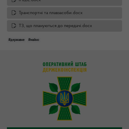
ІНШЕ.docx
Транспортні та плавзасоби.docx
ТЗ, що плануються до передачі.docx
#державне
#майно