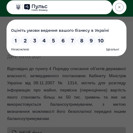
ДЕРЖЕКОІНСПЕКЦІЯ
Інформація про майно, яке
пропонується до передачі
Дата: 03.03.2021
Відповідно до пункту 4 Порядку списання об’єктів державної
власності, затвердженого постановою Кабінету Міністрів
України від 08.11.2007 № 1314, містить для розгляду
інформацію про майно, первісна (переоцінена) вартість
якого становить більш як 50 тис. гривень та яке не
використовується балансоутримувачем, з метою
визначення можливості його безоплатної передачі іншим
балансоутримувачам.