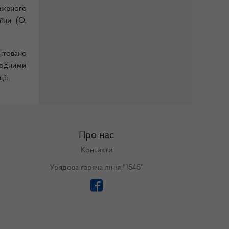
аженого
їни (О.
нтовано
родними
ції.
Про нас
Контакти
Урядова гаряча лінія "1545"