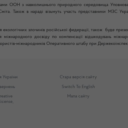
грами ООН з навколишнього природного середовища Уповнов
іта. Також в нараді візьмуть участь представники МЗС Укра
 екологічних злочинів російської федерації, також буде презе
ня міжнародного досвіду по компенсації відшкодувань міжна
 юристів-міжнародників Оперативного штабу при Держекоінспек
я України
Стара версія сайту
вернень
Switch To English
reative
Мапа сайту
license
,