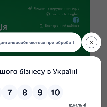
Людям із порушенням зору
Switch To English
ія
Електронний кабінет
ІНФОРМАЦІЯ
НОВИНИ
ШТАБ