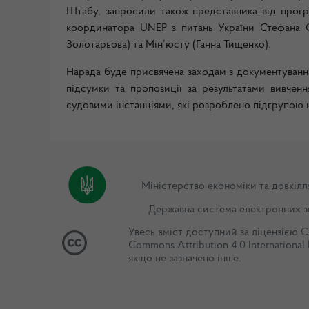
Штабу, запросили також представника від про
координатора UNEP з питань України Стефана См
Золотарьова) та Мін’юсту (Ганна Тищенко).
Нарада буде присвячена заходам з документування
підсумки та пропозиції за результатами вивчен
судовими інстанціями, які розроблено підгрупою
Міністерство економіки та довкілл
Державна система електронних з
Увесь вміст доступний за ліцензією
C
Commons Attribution 4.0 International 
якщо не зазначено інше.