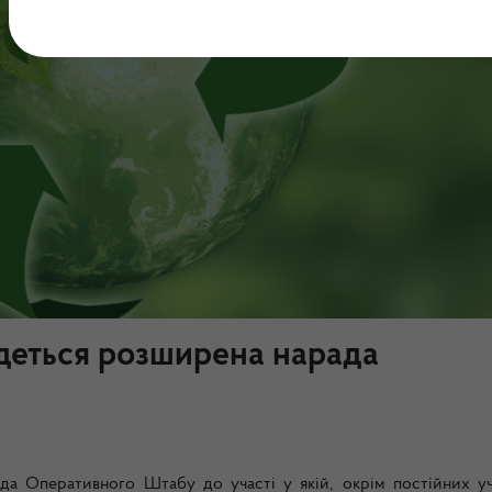
удеться розширена нарада
да Оперативного Штабу до участі у якій, окрім постійних уч