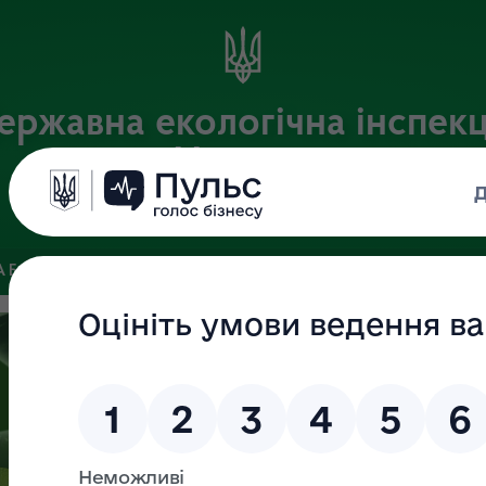
ержавна екологічна інспекц
України
Офіційний веб-портал Державної екологічної інспекції України
 БАЗА
ЗВ’ЯЗКИ ІЗ ГРОМАДСЬКІСТЮ ТА ЗМІ
ПУБЛІЧНА 