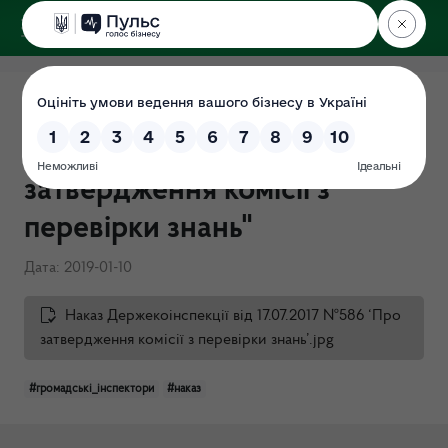
ДЕРЖЕКОІНСПЕКЦІЯ
Наказ Держекоінспекції від
17.07.2017 №586 "Про
затвердження комісії з
перевірки знань"
Дата: 2019-01-10
Наказ Держекоінспекції від 17.07.2017 №586 ‘Про
затвердження комісії з перевірки знань’.jpg
#громадські_інспектори
#наказ