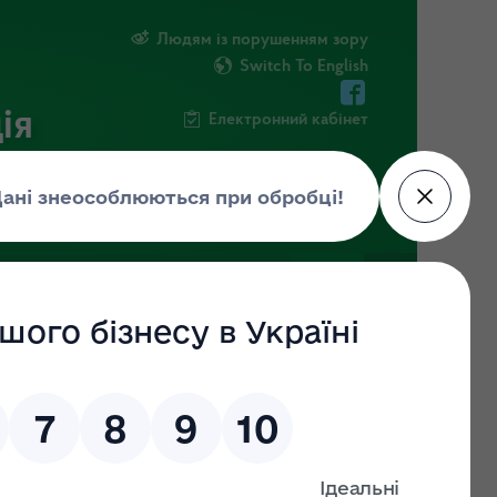
Людям із порушенням зору
Switch To English
ія
Електронний кабінет
ІНФОРМАЦІЯ
НОВИНИ
ШТАБ
 рік