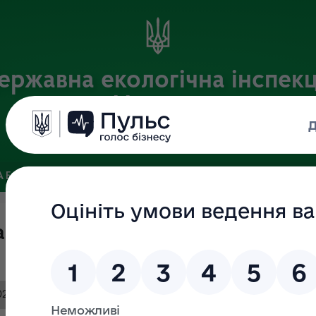
ержавна екологічна інспекц
України
Офіційний веб-портал Державної екологічної інспекції України
 БАЗА
ЗВ’ЯЗКИ ІЗ ГРОМАДСЬКІСТЮ ТА ЗМІ
ПУБЛІЧНА 
вного ринкового нагляду на 2021
1.pdf