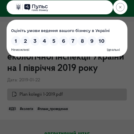
ДЕРЖЕКОІНСПЕКЦІЯ
План проведення засідань
колегії Державної
екологічної інспекції України
на І півріччя 2019 року
Дата: 2019-01-22
Plan kolegii 1-2019.pdf
#ДЕІ
#колегія
#плани_проведення