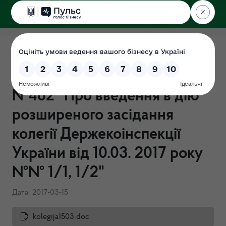
ДЕРЖЕКОІНСПЕКЦІЯ
Наказ Держекоінспекції
України від 15.03.2017 р.
№462 "Про введення в дію
розширеного засідання
колегії Держекоінспекції
України від 10.03. 2017 року
№№ 1/1, 1/2"
Дата: 2017-03-15
kolegija1503.doc