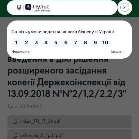
ДЕРЖЕКОІНСПЕКЦІЯ
Наказ Держекоінспекції від
17.09.2018 №171 "Про
введення в дію рішення
розширеного засідання
колегії Держекоінспекції від
13.09.2018 №№2/1,2/2,2/3"
Дата: 2018-09-17
nakaz_171_17_09.pdf
rishennia_2._1pdf.pdf