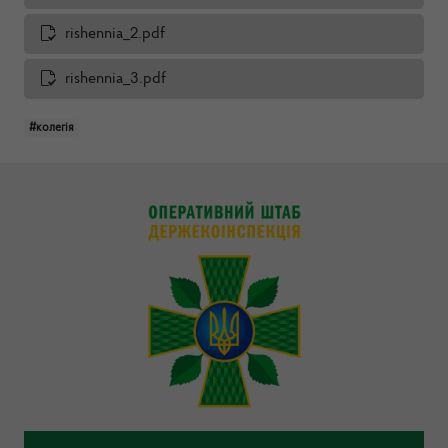
rishennia_2.pdf
rishennia_3.pdf
#колегія