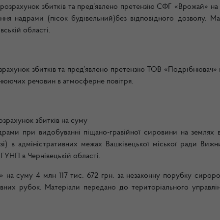
зрахунок збитків та пред’явлено претензію СФГ «Врожай» на 
ння надрами (пісок будівельний)без відповідного дозволу. Ма
ській області.
хунок збитків та пред’явлено претензію ТОВ «Подрібнювач» 
днюючих речовин в атмосферне повітря.
рахунок збитків на суму
адрами при видобуванні піщано-гравійної сировини на землях 
і) в адміністративних межах Вашківецької міської ради Вижн
ГУНП в Чернівецькій області.
на суму 4 млн 117 тис. 672 грн. за незаконну порубку сироро
овних рубок. Матеріали передано до територіального управлі