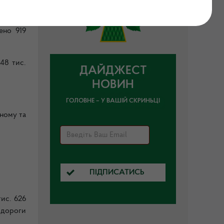
ржавної
ено 919
48 тис.
ДАЙДЖЕСТ
НОВИН
ГОЛОВНЕ – У ВАШІЙ СКРИНЬЦІ
ьному та
ПІДПИСАТИСЬ
ис. 626
тодороги