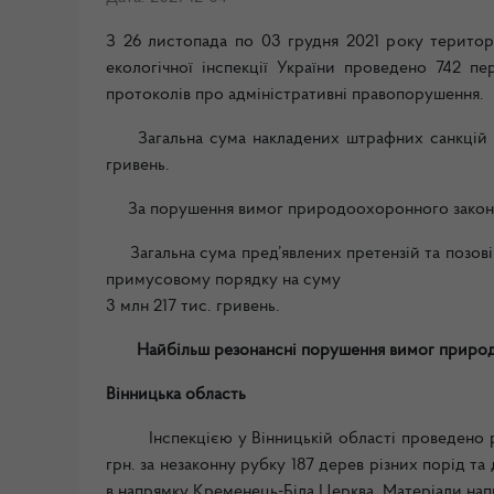
З 26 листопада по 03 грудня 2021 року терито
екологічної інспекції України проведено 742 пе
протоколів про адміністративні правопорушення.
Загальна сума накладених штрафних санкцій ск
гривень.
За порушення вимог природоохоронного законодав
Загальна сума пред’явлених претензій та позовів
примусовому порядку на суму
3 млн 217 тис. гривень.
Найбільш резонансні порушення вимог природ
Вінницька область
Інспекцією у Вінницькій області проведено розр
грн. за незаконну рубку 187 дерев різних порід та
в напрямку Кременець-Біла Церква. Матеріали нап