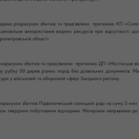
но розрахунок збитків та пред’явлено претензію КП «Соло
амовільне використання водних ресурсів при відсутності доз
ропетровській області.
рахунок збитків та пред’явлено претензію ДП «Мостиське ві
ну рубку 50 дерев різних порід без дозвільних документів. Ма
тури у військовій та оборонній сфері Західного регіону.
озрахунок збитків Підволочиській селищній раді на суму 5 млн 
земель твердими побутовими відходами. Матеріали направлено д