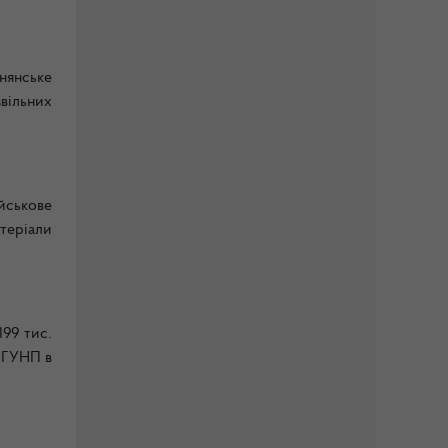
нянське
вільних
йськове
теріали
199 тис.
о ГУНП в