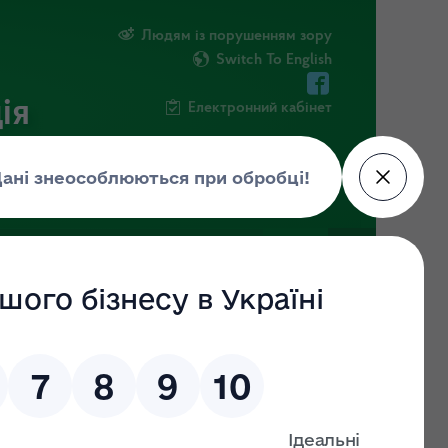
Людям із порушенням зору
Switch To English
ія
Електронний кабінет
ІНФОРМАЦІЯ
НОВИНИ
ШТАБ
26