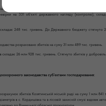
ріальними та міжрегіональними територіальними органами Де
ревірки на 331 об’єкті державного нагляду (контролю), склад
ладає 248 тис. гривень. До Державного бюджету стягнуто 2
ства розраховано збитків на суму 31 млн 489 тис. гривень.
 складає 26 млн 928 тис. гривень. Стягнуто збитків у добровіл
оохоронного законодавства суб’єктами господарювання:
ахунок збитків Козятинській міській раді на суму 1 млн 841 т
 діаметрів в с. Кордишівка та в лісовій захисній смузі вздовж ав
равлено до Вінницької обласної прокуратури.