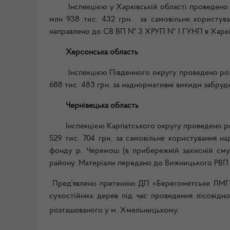
Інспекцією у Харківській області проведено ро
млн 938 тис. 432 грн. за самовільне користува
направлено до СВ ВП № 3 ХРУП № 1 ГУНП в Харків
Херсонська область
Інспекцією Південного округу проведено розра
688 тис. 483 грн. за наднормативні викиди забру
Чернівецька область
Інспекцією Карпатського округу проведено роз
529 тис. 704 грн. за самовільне користування н
фонду р. Черемош (в прибережній захисній смуз
району. Матеріали передано до Вижницького РВП 
Пред’явлено претензію ДП «Берегометське ЛМГ» 
сухостійних дерев під час проведення лісовідн
розташованого у м. Хмельницькому.