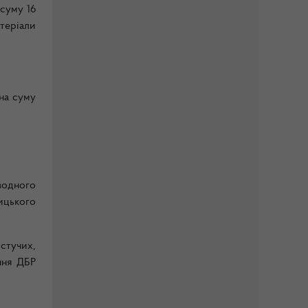
суму 16
теріали
на суму
водного
ицького
стучих,
ння ДБР