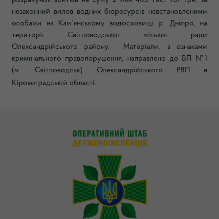
розрахунок збитків на суму 2 млн 433 тис. 907 грн. за
незаконний вилов водних біоресурсів невстановленими
особами на Кам
’
янському водосховищі р. Дніпро, на
території Світловодської міської ради
Олександрійського району. Матеріали,
з ознаками
кримінального правопорушення,
н
аправлено до ВП №1
(м. Світловодськ) Олександрійського РВП в
Кіровоградській
області.