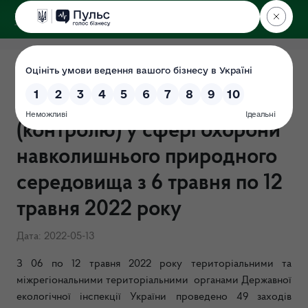
ДЕРЖЕКОІНСПЕКЦІЯ
Результати здійснення
державного нагляду
(контролю) у сфері охорони
навколишнього природного
середовища з 6 травня по 12
травня 2022 року
Дата: 2022-05-13
З 06 по 12 травня 2022 року територіальними та
міжрегіональними територіальними органами Державної
екологічної інспекції України проведено 49 заходів