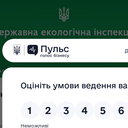
ержавна екологічна інспекц
України
Офіційний веб-портал Державної екологічної інспекції України
 БАЗА
ЗВ’ЯЗКИ ІЗ ГРОМАДСЬКІСТЮ ТА ЗМІ
ПУБЛІЧНА 
ння результативності наказів