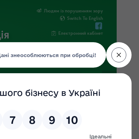
Людям із порушенням зору
Switch To English
ія
Електронний кабінет
ІНФОРМАЦІЯ
НОВИНИ
ШТАБ