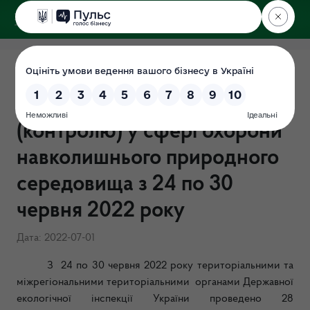
ДЕРЖЕКОІНСПЕКЦІЯ
Результати здійснення
державного нагляду
(контролю) у сфері охорони
навколишнього природного
середовища з 24 по 30
червня 2022 року
Дата: 2022-07-01
З 24 по 30 червня 2022 року територіальними та
міжрегіональними територіальними органами Державної
екологічної інспекції України проведено 28