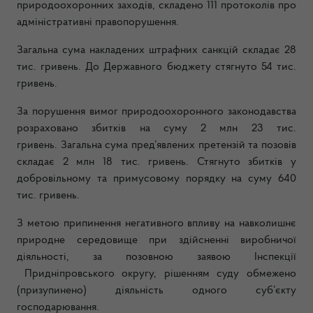
природоохоронних заходів, складено 111 протоколів про
адміністративні правопорушення.
Загальна сума накладених штрафних санкцій складає 28
тис. гривень. До Державного бюджету стягнуто 54 тис.
гривень.
За порушення вимог природоохоронного законодавства
розраховано збитків на суму 2 млн 23 тис.
гривень.
Загальна сума пред’явлених претензій та позовів
складає 2 млн 18 тис. гривень. Стягнуто збитків у
добровільному та примусовому порядку на суму
640
тис. гривень.
З метою припинення негативного впливу на навколишнє
природне середовище при здійсненні виробничої
діяльності, за позовною заявою Інспекції
Придніпровського округу, рішенням суду обмежено
(призупинено) діяльність одного суб’єкту
господарювання.