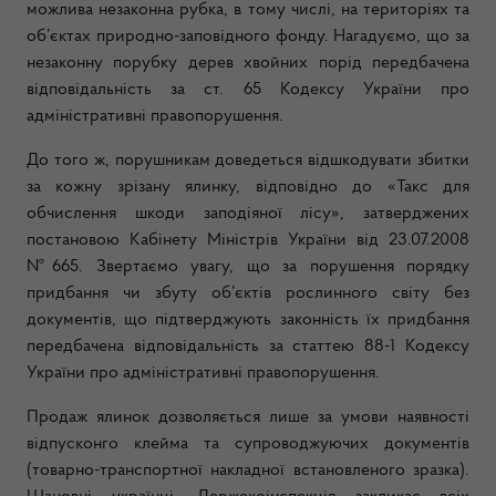
можлива незаконна рубка, в тому числі, на територіях та
об’єктах природно-заповідного фонду. Нагадуємо, що за
незаконну порубку дерев хвойних порід передбачена
відповідальність за ст. 65 Кодексу України про
адміністративні правопорушення.
До того ж, порушникам доведеться відшкодувати збитки
за кожну зрізану ялинку, відповідно до «Такс для
обчислення шкоди заподіяної лісу», затверджених
постановою Кабінету Міністрів України від 23.07.2008
№665. Звертаємо увагу, що за порушення порядку
придбання чи збуту об’єктів рослинного світу без
документів, що підтверджують законність їх придбання
передбачена відповідальність за статтею 88-1 Кодексу
України про адміністративні правопорушення.
Продаж ялинок дозволяється лише за умови наявності
відпусконго клейма та супроводжуючих документів
(товарно-транспортної накладної встановленого зразка).