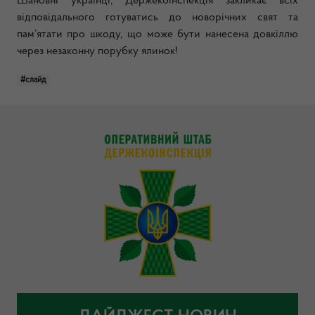
Шановні українці, Держекоінспекція закликає всіх
відповідального готуватись до новорічних свят та
пам’ятати про шкоду, що може бути нанесена довкіллю
через незаконну порубку ялинок!
#слайд