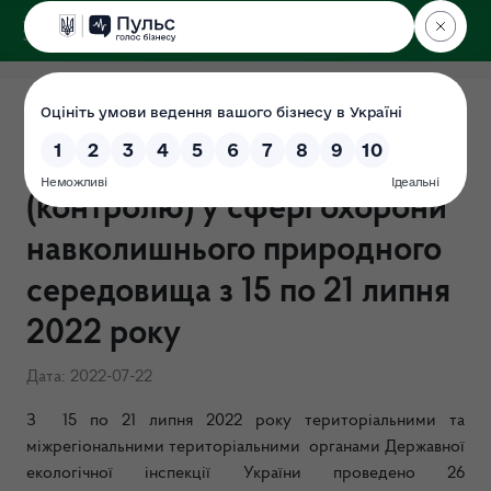
ДЕРЖЕКОІНСПЕКЦІЯ
Результати здійснення
державного нагляду
(контролю) у сфері охорони
навколишнього природного
середовища з 15 по 21 липня
2022 року
Дата: 2022-07-22
З 15 по 21 липня 2022 року територіальними та
міжрегіональними територіальними органами Державної
екологічної інспекції України проведено 26