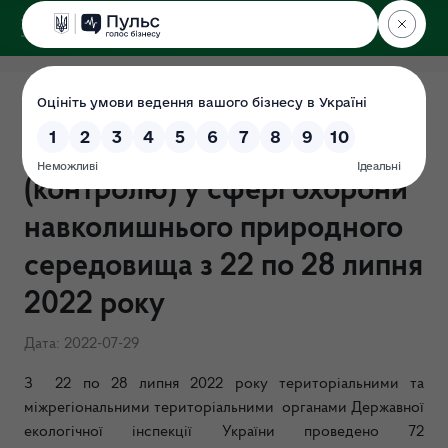
ДЕРЖЕКОІНСПЕКЦІЯ
Результати здійснення
державного нагляду
(контролю) у сфері охорони
навколишнього природного
середовища з 22 по 28 липня
2022 року
Дата: 2022-07-29
З 22 по 28 липня 2022 року територіальними та
міжрегіональними територіальними органами Державної
екологічної інспекції України проведено 72