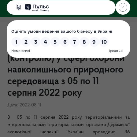
ДЕРЖЕКОІНСПЕКЦІЯ
Результати здійснення
державного нагляду
(контролю) у сфері охорони
навколишнього природного
середовища з 05 по 11
серпня 2022 року
Дата: 2022-08-11
З
05 по 11 серпня
2022 року територіальними та
міжрегіональними територіальними органами Державної
екологічної інспекції України проведено
36