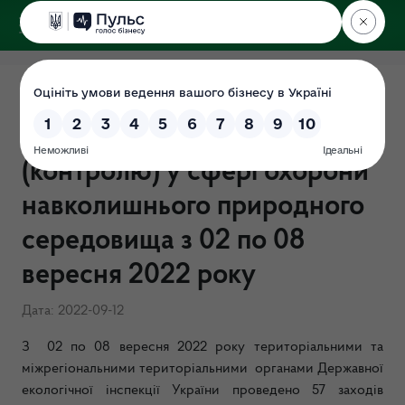
ДЕРЖЕКОІНСПЕКЦІЯ
Результати здійснення
державного нагляду
(контролю) у сфері охорони
навколишнього природного
середовища з 02 по 08
вересня 2022 року
Дата: 2022-09-12
З 02 по 08 вересня 2022 року територіальними та
міжрегіональними територіальними органами Державної
екологічної інспекції України проведено 57 заходів