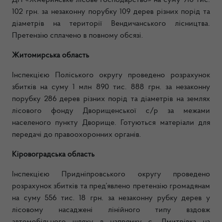
ДП «Жмеринське лісове господарство» на суму 910 тис.
102 грн. за незаконну порубку 109 дерев різних порід та
діаметрів на території Вендичанського лісництва.
Претензію сплачено в повному обсязі.
Житомирська область
Інспекцією Поліського округу проведено розрахунок
збитків на суму 1 млн 890 тис. 888 грн. за незаконну
порубку 286 дерев різних порід та діаметрів на землях
лісового фонду Дворищенської с/р за межами
населеного пункту Дворище. Готуються матеріали для
передачі до правоохоронних органів.
Кіровоградська область
Інспекцією Придніпровського округу проведено
розрахунок збитків та пред’явлено претензію громадянам
на суму 556 тис. 18 грн. за незаконну рубку дерев у
лісовому насаджені лінійного типу вздовж