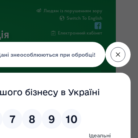
Людям із порушенням зору
Switch To English
ія
Електронний кабінет
ІНФОРМАЦІЯ
НОВИНИ
ШТАБ
07