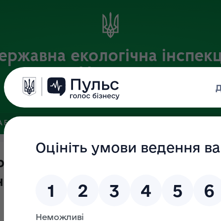
ержавна екологічна інспекц
України
Офіційний веб-портал Державної екологічної інспекції України
 БАЗА
ЗВ’ЯЗКИ ІЗ ГРОМАДСЬКІСТЮ ТА ЗМІ
ПУБЛІЧНА 
ржавного нагляду (контролю) у
ього природного середовища з 