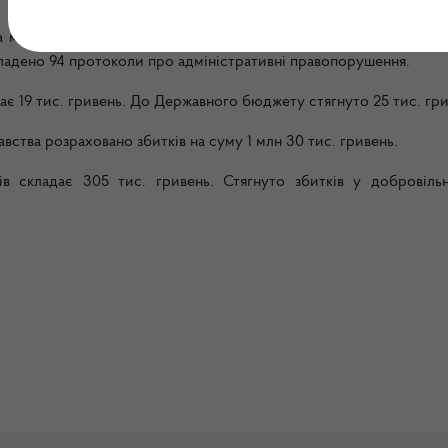
а міжрегіональними територіальними органами Державної екол
кладено 94 протоколи про адміністративні правопорушення.
є 19 тис. гривень. До Державного бюджету стягнуто 25 тис. гри
тва розраховано збитків на суму 1 млн 30 тис. гривень.
ів складає 305 тис. гривень. Стягнуто збитків у добровіль