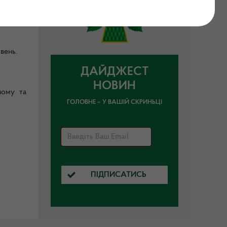
огічної
вень.
ДАЙДЖЕСТ
НОВИН
ному та
ГОЛОВНЕ – У ВАШІЙ СКРИНЬЦІ
ПІДПИСАТИСЬ