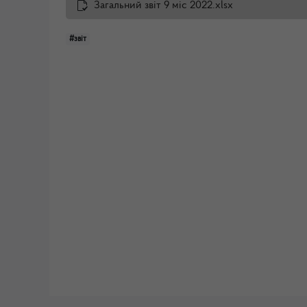
Загальний звіт 9 міс 2022.xlsx
#звіт