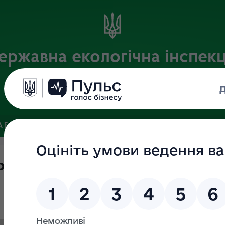
ержавна екологічна інспекц
України
Офіційний веб-портал Державної екологічної інспекції України
 БАЗА
ЗВ’ЯЗКИ ІЗ ГРОМАДСЬКІСТЮ ТА ЗМІ
ПУБЛІЧНА 
ржавного нагляду (контролю) за 