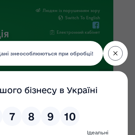
Людям із порушенням зору
Switch To English
ія
Електронний кабінет
ІНФОРМАЦІЯ
НОВИНИ
ШТАБ
9