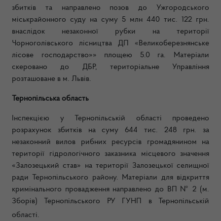
збитків та направлено позов до Ужгородського
міськрайонного суду на суму 5 млн 440 тис. 122 грн.
внаслідок незаконної рубки на території
Чорноголівського лісництва ДП «Великоберезнянське
лісове господарство»» площею 5.0 га. Матеріали
скеровано до ДБР, територіальне Управління
розташоване в м. Львів.
Тернопільська область
Інспекцією у Тернопільській області проведено
розрахунок збитків на суму 644 тис. 248 грн. за
незаконний вилов рибних ресурсів громадянином на
території гідрологічного заказника місцевого значення
«Залозецький став» на території Залозецької селищної
ради Тернопільського району. Матеріали для відкриття
кримінального провадження направлено до ВП № 2 (м.
Зборів) Тернопільського РУ ГУНП в Тернопільській
області.