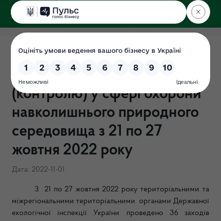
ДЕРЖЕКОІНСПЕКЦІЯ
Результати здійснення
державного нагляду
(контролю) у сфері охорони
навколишнього природного
середовища з 21 по 27
жовтня 2022 року
Дата: 2022-11-01
З 21 по 27 жовтня 2022 року територіальними та
міжрегіональними територіальними органами Державної
екологічної інспекції України проведено 36 заходів