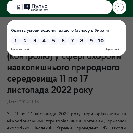
ДЕРЖЕКОІНСПЕКЦІЯ
Результати здійснення
державного нагляду
(контролю) у сфері охорони
навколишнього природного
середовища 11 по 17
листопада 2022 року
Дата: 2022-11-18
З 11 по 17 листопада 2022 року територіальними та
міжрегіональними територіальними органами Державної
екологічної інспекції України проведено 42 заходи