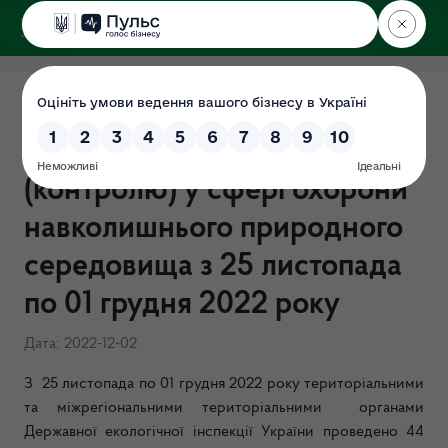
ДЕРЖЕКОІНСПЕКЦІЯ
Результати здійснення
державного нагляду
(контролю) у сфері охорони
навколишнього природного
середовища з 25 листопада
по 01 грудня 2022 року
Дата: 2022-12-02
З 25 листопада по 01 грудня 2022 року територіальними
та міжрегіональними територіальними органами
Державної екологічної інспекції України проведено 44