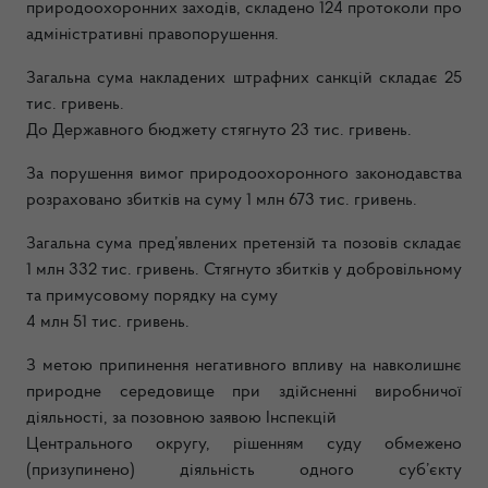
природоохоронних заходів, складено 124 протоколи про
адміністративні правопорушення.
Загальна сума накладених штрафних санкцій складає 25
тис. гривень.
До Державного бюджету стягнуто 23 тис. гривень.
За порушення вимог природоохоронного законодавства
розраховано збитків на суму 1 млн 673 тис. гривень.
Загальна сума пред’явлених претензій та позовів складає
1 млн 332 тис. гривень. Стягнуто збитків у добровільному
та примусовому порядку на суму
4 млн 51 тис. гривень.
З метою припинення негативного впливу на навколишнє
природне середовище при здійсненні виробничої
діяльності, за позовною заявою Інспекцій
Центрального округу, рішенням суду обмежено
(призупинено) діяльність одного суб’єкту