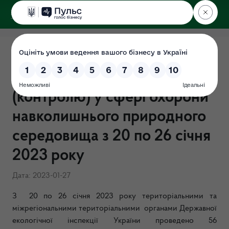
ДЕРЖЕКОІНСПЕКЦІЯ
Результати здійснення
державного нагляду
(контролю) у сфері охорони
навколишнього природного
середовища з 20 по 26 січня
2023 року
Дата: 2023-01-27
З
20
по 26 січня 2023 року територіальними та
міжрегіональними територіальними органами Державної
екологічної інспекції України проведено 56