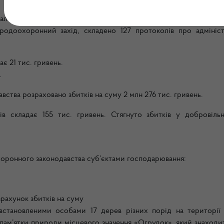
іальними та міжрегіональними територіальними органами Де
иродоохоронний захід, складено 127 протоколів про адмініст
є 21 тис. гривень.
.
тва розраховано збитків на суму 2 млн 276 тис. гривень.
ів складає 155 тис. гривень. Стягнуто збитків у добровіль
оронного законодавства суб’єктами господарювання:
рахунок збитків на суму
встановленими особами 17 дерев різних порід на території 
пам’ятки природи місцевого значення «Огрудок», який знаходит