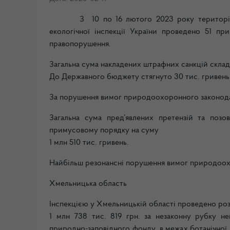
З
10
по 16 лютого 2023 року територ
екологічної інспекції України проведено 51 пр
правопорушення.
Загальна сума накладених штрафних санкцій склада
До Державного бюджету стягнуто 30 тис. гривень
За порушення вимог природоохоронного законодавс
Загальна сума пред’явлених претензій та позов
примусовому порядку на суму
1 млн 510 тис. гривень.
Найбільш резонансні порушення вимог природоох
Хмельницька область
Інспекцією у Хмельницькій області проведено роз
1 млн 738 тис. 819 грн. за незаконну рубку не
природно-заповідного фонду, в межах ботанічної 