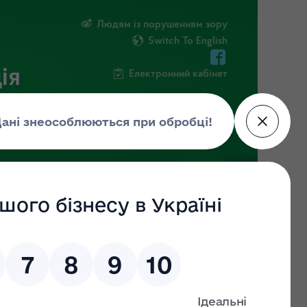
Людям із порушенням зору
Switch To English
ія
Електронний кабінет
ІНФОРМАЦІЯ
НОВИНИ
ШТАБ
10