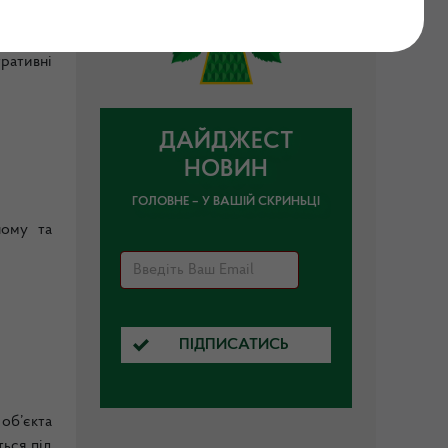
ржавної
ративні
ДАЙДЖЕСТ
НОВИН
ГОЛОВНЕ – У ВАШІЙ СКРИНЬЦІ
ному та
ПІДПИСАТИСЬ
об’єкта
ься під