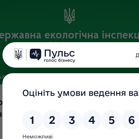
ержавна екологічна інспекц
України
Офіційний веб-портал Державної екологічної інспекції України
 БАЗА
ЗВ’ЯЗКИ ІЗ ГРОМАДСЬКІСТЮ ТА ЗМІ
ПУБЛІЧНА 
ржавного нагляду (контролю) у
ього природного середовища з 