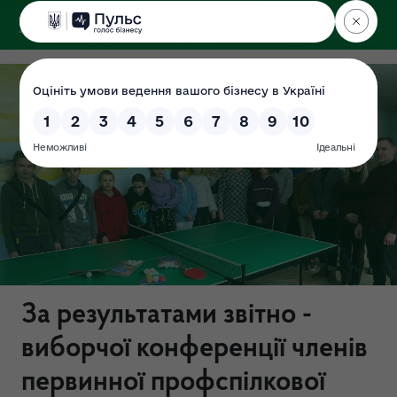
ДЕРЖЕКОІНСПЕКЦІЯ
За результатами звітно -
виборчої конференції членів
первинної профспілкової