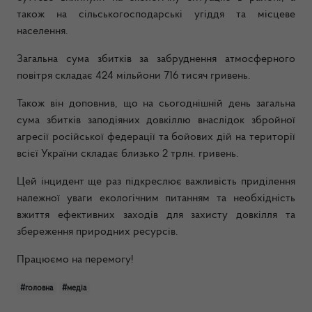
також на сільськогосподарські угіддя та місцеве
населення.
Загальна сума збитків за забруднення атмосферного
повітря складає 424 мільйони 716 тисяч гривень.
Також він доповнив, що на сьогоднішній день загальна
сума збитків заподіяних довкіллю внаслідок збройної
агресії російської федерації та бойових дій на території
всієї України складає близько 2 трлн. гривень.
Цей інцидент ще раз підкреслює важливість приділення
належної уваги екологічним питанням та необхідність
вжиття ефективних заходів для захисту довкілля та
збереження природних ресурсів.
Працюємо на перемогу!
#головна
#медіа