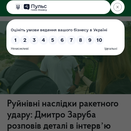
ДЕРЖЕКОІНСПЕКЦІЯ
Руйнівні наслідки ракетного
удару: Дмитро Заруба
розповів деталі в інтервʼю