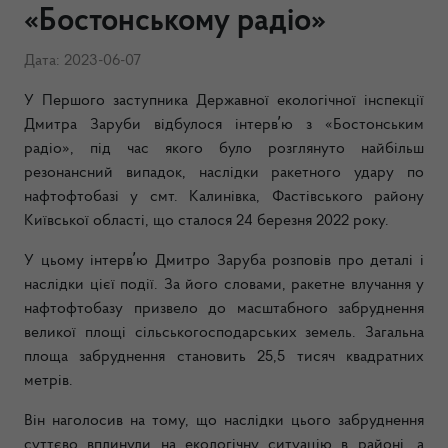
«Бостонському радіо»
Дата: 2023-06-07
У Першого заступника Державної екологічної інспекції
Дмитра Заруби відбулося інтервʼю з «Бостонським
радіо», під час якого було розглянуто найбільш
резонансний випадок, наслідки ракетного удару по
нафтофтобазі у смт. Калинівка, Фастівського району
Київської області, що сталося 24 березня 2022 року.
У цьому інтервʼю Дмитро Заруба розповів про деталі і
наслідки цієї події. За його словами, ракетне влучання у
нафтофтобазу призвело до масштабного забруднення
великої площі сільськогосподарських земель. Загальна
площа забруднення становить 25,5 тисяч квадратних
метрів.
Він наголосив на тому, що наслідки цього забруднення
суттєво вплинули на екологічну ситуацію в районі, а