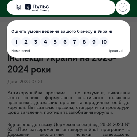
ДЕРЖЕКОІНСПЕКЦІЯ
Антикорупційна програма
Державної екологічної
інспекції України на 2023-
2024 роки
Дата: 2023-07-31
Антикорупційна програма – це документ, виконання
якого сприяє формуванню негативного ставлення
працівників державних органів та юридичних осіб до
корупції. Він визначає правила, стандарти та процедури
щодо виявлення, протидії та запобігання корупції.
Відповідно до наказу Держекоінспекції від 28.04.2023 №
65 «Про затвердження антикорупційної програми» в
Державній екологічній інспекції затверджено