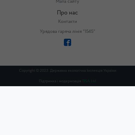
Мапа сайту
Про нас
Контакти
Урядова гаряча лінія "1545"
Copyright © 2023. Державна екологічна Інспекція України
Підтримка і модернізація
TISA Ltd