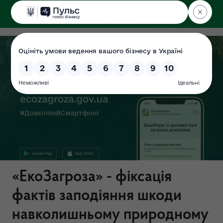
ДЕРЖЕКОІНСПЕКЦІЯ
«ЕкоЗагроза» - фіксація
фактів заподіяння шкоди
навколишньому природному