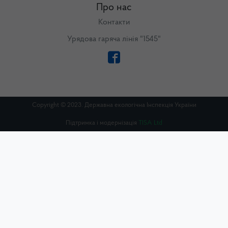
Про нас
Контакти
Урядова гаряча лінія "1545"
Copyright © 2023. Державна екологічна Інспекція України
Підтримка і модернізація
TISA Ltd