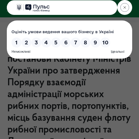
ДЕРЖЕКОІНСПЕКЦІЯ
Повідомлення про
оприлюднення Проекту
постанови Кабінету Міністрів
України про затвердження
Порядку взаємодії
адміністрації морських
рибних портів, портопунктів,
місць базування суден флоту
рибної промисловості та