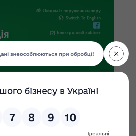
Людям із порушенням зору
Switch To English
ія
Електронний кабінет
ІНФОРМАЦІЯ
НОВИНИ
ШТАБ
и