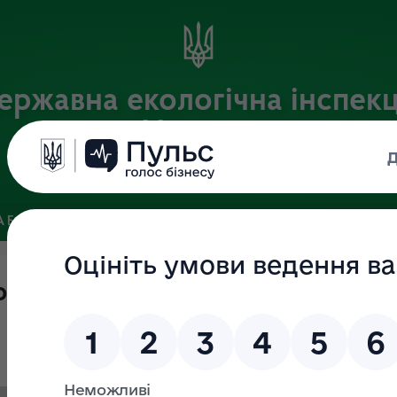
ержавна екологічна інспекц
України
Офіційний веб-портал Державної екологічної інспекції України
 БАЗА
ЗВ’ЯЗКИ ІЗ ГРОМАДСЬКІСТЮ ТА ЗМІ
ПУБЛІЧНА 
очої групи з проведення оцінк