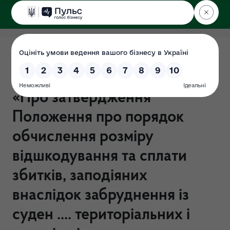
ДЕРЖЕКОІНСПЕКЦІЯ
Аналіз регуляторного впливу
проекту наказу Мінприроди
«Про затвердження
Положення про порядок
обчислення розміру
відшкодування та сплати
збитків, заподіяних
внаслідок забруднення із
суден .... територіальних і