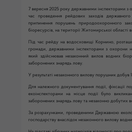
7 вересня 2025 року державними інспекторами з
час проведення рейдових заходів державного
припинення порушень природоохоронного зако
біоресурсів, на території Житомирської області
Під час рейду на водосховищі Корнино, розташо
громади, державними інспекторами з охорони 
який здійснював незаконний вилов водних біор
заборонених знарядь лову.
У результаті незаконного вилову порушник добув 1
Для належного документування події, фіксації п
екоінспекторами на місце події було викликан
заборонених знарядь лову та незаконно добутих в
За розрахунками, проведеними Державною еколог
господарству внаслідок незаконного вилову водни
На підставі зібраних матеріалів відомості про по