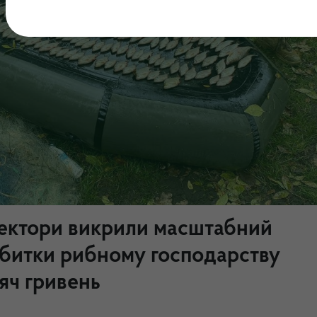
ектори викрили масштабний
збитки рибному господарству
яч гривень