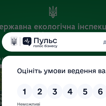
ержавна екологічна інспекц
України
Офіційний веб-портал Державної екологічної інспекції України
 БАЗА
ЗВ’ЯЗКИ ІЗ ГРОМАДСЬКІСТЮ ТА ЗМІ
ПУБЛІЧНА 