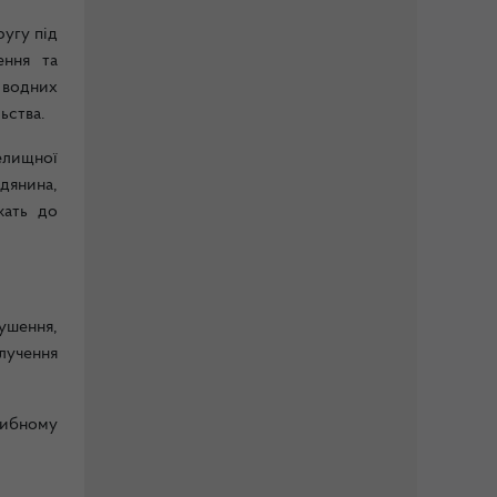
угу під
ення та
 водних
ьства.
елищної
дянина,
жать до
ушення,
лучення
рибному