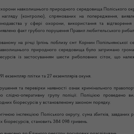
 охорони навколишнього природного середовища Поліського окр
 нагляду (контролю), спрямованих на попередження, виявл
нодавства у сфері охорони, використання та відтворення
 виявлено факт грубого порушення Правил любительського рибал
ваному на річці Ірпінь поблизу смт Корнин Попільнянської с
навколишнього природного середовища було затримано грома
есурсів із застосуванням шести риболовних сіток, що нале
91 екземпляр плітки та 27 екземплярів окуня.
орушення та перевірки наявності ознак кримінального правопор
о слідчо-оперативну групу поліції. Поліцією проведено ви
одних біоресурсів у встановленому законом порядку.
ічною інспекцією Поліського округу, сума збитків, завданих 
х біоресурсів, становить 384 098 гривень.
дію внесено до Єдиного реєстру досудових розслідувань.