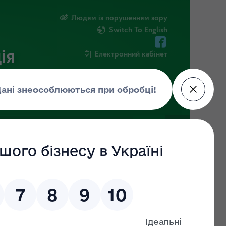
Людям із порушенням зору
Switch To English
ія
Електронний кабінет
ІНФОРМАЦІЯ
НОВИНИ
ШТАБ