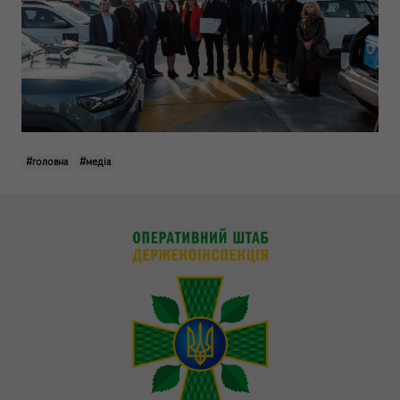
#головна
#медіа