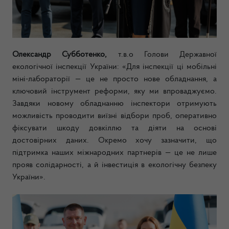
Олександр Субботенко,
т.в.о Голови Державної
екологічної інспекції України:
«Для інспекції ці мобільні
міні-лабораторії — це не просто нове обладнання, а
ключовий інструмент реформи, яку ми впроваджуємо.
Завдяки новому обладнанню інспектори отримують
можливість проводити виїзні відбори проб, оперативно
фіксувати шкоду довкіллю та діяти на основі
достовірних даних.
Окремо хочу зазначити, що
п
ідтримка наших міжнародних партнерів — це не лише
прояв
солідарності, а й інвестиція в екологічну безпеку
України
»
.