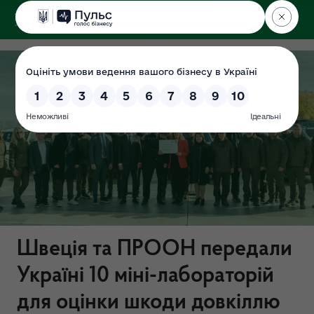
ДЕРЖЕКОІНСПЕКЦІЯ
Швеція та ПРООН передали
Україні 10 міні-лабораторій
для оцінки шкоди довкіллю