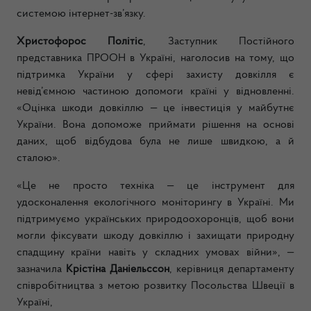
системою інтернет-зв’язку.
Христофорос Політіс
, Заступник Постійного
представника ПРООН в Україні, наголосив на тому, що
підтримка України у сфері захисту довкілля є
невід’ємною частиною допомоги країні у відновленні.
«Оцінка шкоди довкіллю — це інвестиція у майбутнє
України. Вона допоможе приймати рішення на основі
даних, щоб відбудова була не лише швидкою, а й
сталою».
«Це не просто техніка — це інструмент для
удосконалення екологічного моніторингу в Україні. Ми
підтримуємо українських природоохоронців, щоб вони
могли фіксувати шкоду довкіллю і захищати природну
спадщину країни навіть у складних умовах війни», —
зазначила
Крістіна Даніельссон
, керівниця департаменту
співробітництва з метою розвитку Посольства Швеції в
Україні,