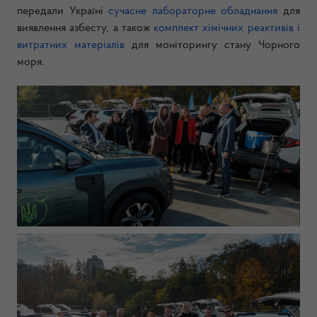
передали Україні
сучасне лабораторне обладнання
для
виявлення азбесту, а також
комплект хімічних реактивів і
витратних матеріалів
для моніторингу стану Чорного
моря.