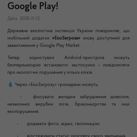
Google Play!
Дата: 2025-11-12
Державна екологічна інспекція України повідомляє, що
мобільний додаток
«ЕкоЗагроза»
знову доступний для
завантаження у Google Play Market.
Тепер користувачі Android-пристроїв можуть
безперешкодно встановити застосунок і повідомляти
про екологічні порушення у кілька кліків.
💧 Через «ЕкоЗагрозу» громадяни можуть:
•
фіксувати випадки забруднення довкілля,
незаконної вирубки лісів, браконьєрства та інші
екопорушення;
•
додавати фото, відео, геолокацію;
•
відстежувати статус розгляду свого звернення.