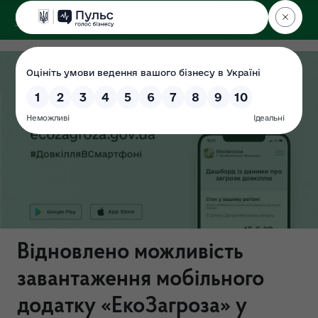
ДЕРЖЕКОІНСПЕКЦІЯ
Відновлено можливість
завантаження мобільного
додатку «ЕкоЗагроза» у