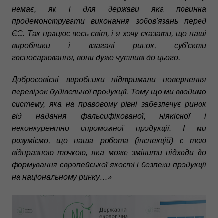
немає, як і для держави яка повинна
продемонструвати виконання зобов'язань перед
ЄС. Так працює весь світ, і я хочу сказати, що наші
виробники і взагалі ринок, суб'єкти
господарювання, вони дуже чутливі до цього.
Добросовісні виробники підтримали повернення
перевірок будівельної продукції. Тому що ми вводимо
систему, яка на правовому рівні забезпечує ринок
від надання фальсифікованої, ніякісної і
неконкурентно спроможної продукції. І ми
розуміємо, що наша робота (інспекцій) є тою
відправною точкою, яка може змінити підходи до
формування європейської якості і безпеки продукції
на національному ринку…»