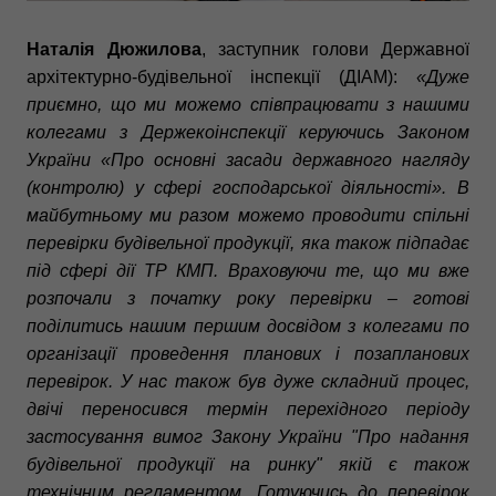
Наталія Дюжилова
, заступник голови Державної
архітектурно-будівельної інспекції (ДІАМ):
«Дуже
приємно, що ми можемо співпрацювати з нашими
колегами з Держекоінспекції керуючись Законом
України «Про основні засади державного нагляду
(контролю) у сфері господарської діяльності». В
майбутньому ми разом можемо проводити спільні
перевірки будівельної продукції, яка також підпадає
під сфері дії ТР КМП. Враховуючи те, що ми вже
розпочали з початку року перевірки – готові
поділитись нашим першим досвідом з колегами по
організації проведення планових і позапланових
перевірок. У нас також був дуже складний процес,
двічі переносився термін перехідного періоду
застосування вимог Закону України "Про надання
будівельної продукції на ринку" якій є також
технічним регламентом. Готуючись до перевірок