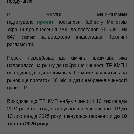
продукцією.
В жовтні Мінекономіки
підготувало
проєкт
постанови Кабінету Міністрів
України про внесення змін до постанов № 539 і №
847, якими затверджено вищезгадані Технічні
регламенти.
Проєкт передбачає що хімічна продукція, яка
надавалася на ринку до набрання чинності ТР КМП і
не відповідає цього вимогам ТР може надаватись на
ринок ще протягом 18 міс. з дати набрання чинності
цього ТР.
Виходячи що ТР КМП набув чинності 10 листопада
2024 року, його відтермінування згідно чинного ТР до
10 листопада 2025 року планується перенести
до 10
травня 2026 року
.