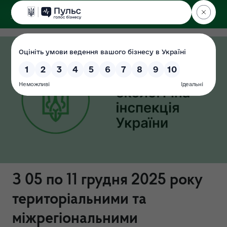
ДЕРЖЕКОІНСПЕКЦІЯ
З 05 по 11 грудня 2025 року
територіальними та
міжрегіональними