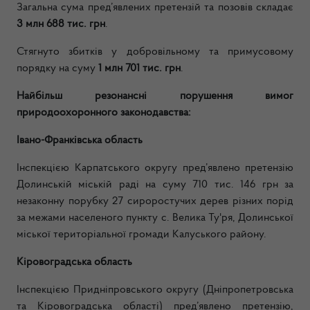
Загальна сума пред’явлених претензій та позовів складає
3 млн 688 тис. грн
.
Стягнуто збитків у добровільному та примусовому
порядку на суму
1 млн 701 тис. грн
.
Найбільш резонансні порушення вимог
природоохоронного законодавства:
Івано-Франківська область
Інспекцією Карпатського округу пред’явлено претензію
Долинській міській раді на суму 710 тис. 146 грн за
незаконну порубку 27 сироростучих дерев різних порід
за межами населеного пункту с. Велика Ту'ря, Долинської
міської територіальної громади Калуського району.
Кіровоградська область
Інспекцією Придніпровського округу (Дніпропетровська
та Кіровоградська області) пред’явлено претензію,