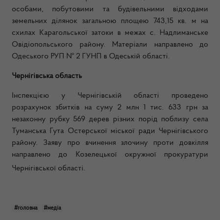
особами, побутовими та будівельними відходами
земельних ділянок загальною площею 743,15 кв. м на
схилах Карагольської затоки в межах с. Надлиманське
Овідіопольського району. Матеріали направлено до
Одеського РУП № 2 ГУНП в Одеській області.
Чернігівська область
Інспекцією у Чернігівській області проведено
розрахунок збитків на суму 2 млн 1 тис. 633 грн за
незаконну рубку 569 дерев різних порід поблизу села
Туманська Гута Остерської міської ради Чернігівського
району. Заяву про вчинення злочину проти довкілля
направлено до Козелецької окружної прокуратури
Чернігівської області.
#головна
#медіа