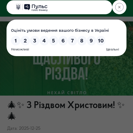
ДЕРЖЕКОІНСПЕКЦІЯ
🎄✨ З Різдвом Христовим! ✨
🎄
Дата: 2025-12-25