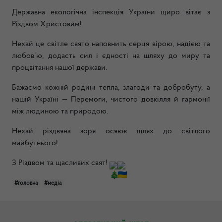
Державна екологічна інспекція України щиро вітає з
Різдвом Христовим!
Нехай це світле свято наповнить серця вірою, надією та
любов’ю, додасть сил і єдності на шляху до миру та
процвітання нашої держави.
Бажаємо кожній родині тепла, злагоди та добробуту, а
нашій Україні — Перемоги, чистого довкілля й гармонії
між людиною та природою.
Нехай різдвяна зоря осяює шлях до світлого
майбутнього!
З Різдвом та щасливих свят!
#головна
#медіа