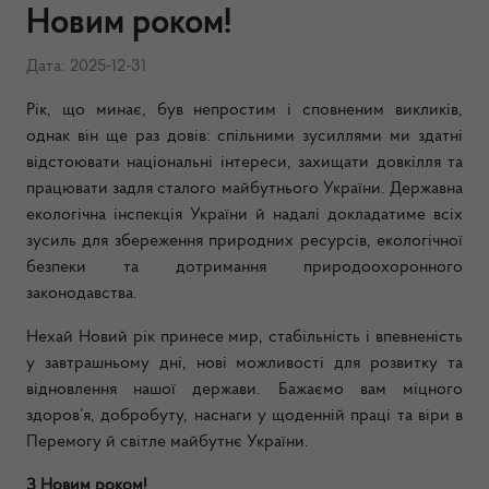
Новим роком!
Дата: 2025-12-31
Рік, що минає, був непростим і сповненим викликів,
однак він ще раз довів: спільними зусиллями ми здатні
відстоювати національні інтереси, захищати довкілля та
працювати задля сталого майбутнього України. Державна
екологічна інспекція України й надалі докладатиме всіх
зусиль для збереження природних ресурсів, екологічної
безпеки та дотримання природоохоронного
законодавства.
Нехай Новий рік принесе мир, стабільність і впевненість
у завтрашньому дні, нові можливості для розвитку та
відновлення нашої держави. Бажаємо вам міцного
здоров’я, добробуту, наснаги у щоденній праці та віри в
Перемогу й світле майбутнє України.
З Новим роком!