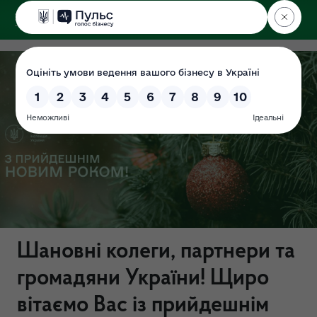
ДЕРЖЕКОІНСПЕКЦІЯ
Шановні колеги, партнери та
громадяни України! Щиро
вітаємо Вас із прийдешнім