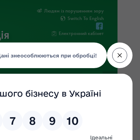
Людям із порушенням зору
Switch To English
ія
Електронний кабінет
ІНФОРМАЦІЯ
НОВИНИ
ШТАБ
о