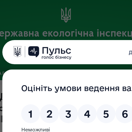
ержавна екологічна інспекц
України
Офіційний веб-портал Державної екологічної інспекції України
 БАЗА
ЗВ’ЯЗКИ ІЗ ГРОМАДСЬКІСТЮ ТА ЗМІ
ПУБЛІЧНА 
Держекоінспекції запитів на
о Закону України «Про доступ д
ІII квартал 2025 року