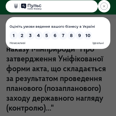
ДЕРЖЕКОІНСПЕКЦІЯ
Повідомлення про
оприлюднення Пороекту
наказу Мінприроди "Про
затвердження Уніфікованої
форми акта, що складається
за результатом проведення
планового (позапланового)
заходу державного нагляду
(контролю)..."