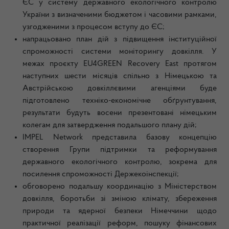
ЄС у систему державного екологічного контролю
України з визначеними бюджетом і часовими рамками,
узгодженими з процесом вступу до ЄС;
напрацьовано план дій з підвищення інституційної
спроможності системи моніторингу довкілля. У
межах проєкту EU4GREEN Recovery East протягом
наступних шести місяців спільно з Німецькою та
Австрійською довкіллєвими агенціями буде
підготовлено техніко-економічне обґрунтування,
результати будуть восени презентовані німецьким
колегам для затвердження подальшого плану дій;
IMPEL Network представила базову концепцію
створення Групи підтримки та реформування
державного екологічного контролю, зокрема для
посилення спроможності Держекоінспекції;
обговорено подальшу координацію з Міністерством
довкілля, боротьби зі зміною клімату, збереження
природи та ядерної безпеки Німеччини щодо
практичної реалізації реформ, пошуку фінансових