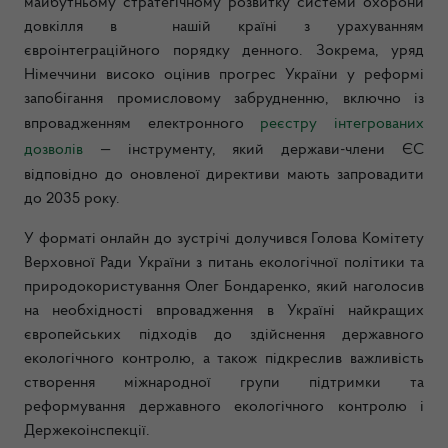
майбутньому стратегічному розвитку системи охорони
довкілля в нашій країні з урахуванням
євроінтеграційного порядку денного. Зокрема, уряд
Німеччини високо оцінив прогрес України у реформі
запобігання промисловому забрудненню, включно із
впровадженням електронного
реєстру інтегрованих
дозволів
— інструменту, який держави-члени ЄС
відповідно до оновленої директиви мають запровадити
до 2035 року.
У форматі онлайн до зустрічі долучився Голова Комітету
Верховної Ради України з питань екологічної політики та
природокористування Олег Бондаренко, який наголосив
на необхідності впровадження в Україні найкращих
європейських підходів до здійснення державного
екологічного контролю, а також підкреслив важливість
створення міжнародної групи підтримки та
реформування державного екологічного контролю і
Держекоінспекції.