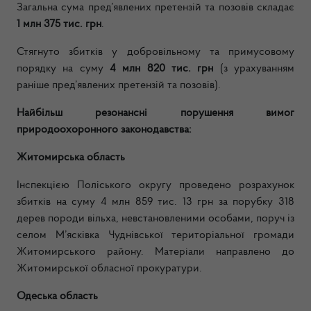
Загальна сума пред’явлених претензій та позовів складає
1 млн 375 тис. грн
.
Стягнуто збитків у добровільному та примусовому
порядку на суму
4 млн 820 тис. грн
(з урахуванням
раніше пред’явлених претензій та позовів).
Найбільш резонансні порушення вимог
природоохоронного законодавства:
Житомирська область
Інспекцією Поліського округу проведено розрахунок
збитків на суму 4 млн 859 тис. 13 грн за порубку 318
дерев породи вільха, невстановленими особами, поруч із
селом М’ясківка Чуднівської територіальної громади
Житомирського району. Матеріали направлено до
Житомирської обласної прокуратури.
Одеська область