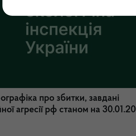
графіка про збитки, завдані
ної агресії рф станом на 30.01.2