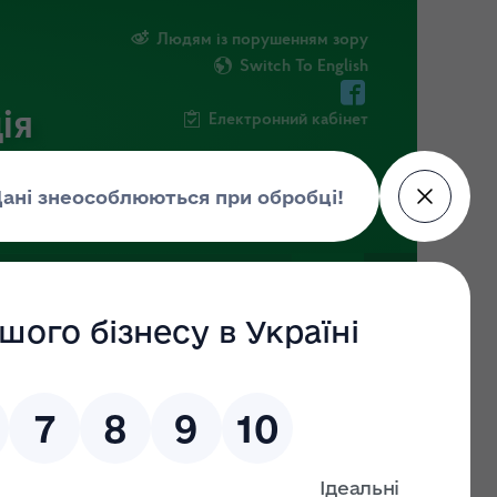
Людям із порушенням зору
Switch To English
ія
Електронний кабінет
ІНФОРМАЦІЯ
НОВИНИ
ШТАБ