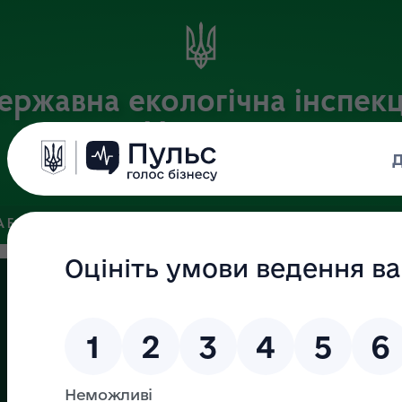
ержавна екологічна інспекц
України
Офіційний веб-портал Державної екологічної інспекції України
 БАЗА
ЗВ’ЯЗКИ ІЗ ГРОМАДСЬКІСТЮ ТА ЗМІ
ПУБЛІЧНА 