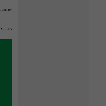
ля, які
 винних