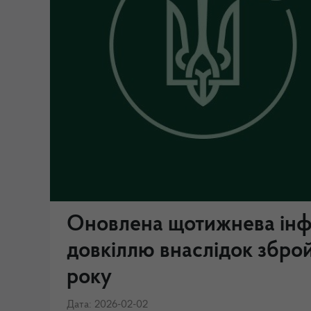
Оновлена щотижнева інфо
довкіллю внаслідок зброй
року
Дата: 2026-02-02