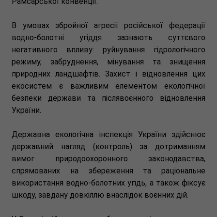
Рамсарської конвенції.
В умовах збройної агресії російської федерації
водно-болотні угіддя зазнають суттєвого
негативного впливу: руйнування гідрологічного
режиму, забруднення, мінування та знищення
природних ландшафтів. Захист і відновлення цих
екосистем є важливим елементом екологічної
безпеки держави та післявоєнного відновлення
України.
Державна екологічна інспекція України здійснює
державний нагляд (контроль) за дотриманням
вимог природоохоронного законодавства,
спрямованих на збереження та раціональне
використання водно-болотних угідь, а також фіксує
шкоду, завдану довкіллю внаслідок воєнних дій.