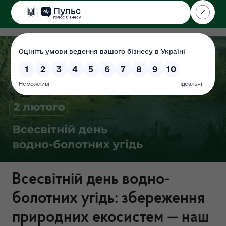
ДЕРЖЕКОІНСПЕКЦІЯ
Всесвітній день водно-
болотних угідь: збереження
природних екосистем — наш