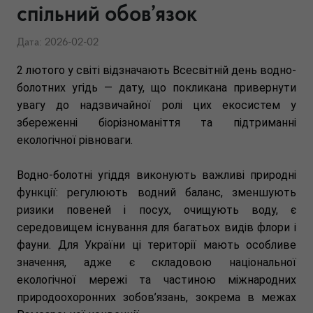
спільний обов’язок
Дата: 2026-02-02
2 лютого у світі відзначають Всесвітній день водно-
болотних угідь — дату, що покликана привернути
увагу до надзвичайної ролі цих екосистем у
збереженні біорізноманіття та підтриманні
екологічної рівноваги.
Водно-болотні угіддя виконують важливі природні
функції: регулюють водний баланс, зменшують
ризики повеней і посух, очищують воду, є
середовищем існування для багатьох видів флори і
фауни. Для України ці території мають особливе
значення, адже є складовою національної
екологічної мережі та частиною міжнародних
природоохоронних зобов’язань, зокрема в межах